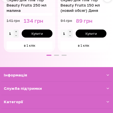
Beauty Fruits 250 мл
Beauty Fruits 150 мл
малина
(новий обсяг) Диня
134 грн
89 грн
141 грн
94 грн
Купити
Купити
в 1 клік
в 1 клік
Iнформація
Служба підтримки
Категорії