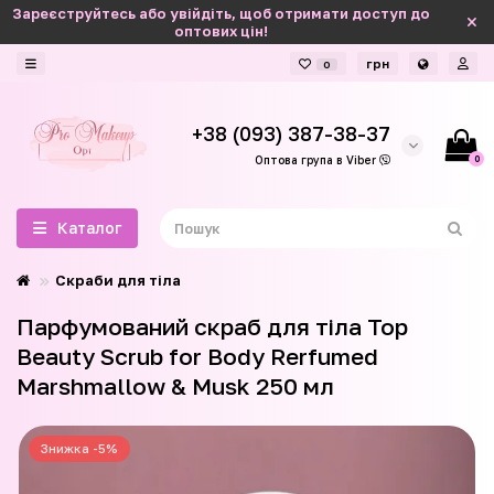
Зареєструйтесь або увійдіть, щоб отримати доступ до
оптових цін!
грн
0
+38 (093) 387-38-37
0
Оптова група в Viber
Каталог
Скраби для тіла
Парфумований скраб для тіла Top
Beauty Scrub for Body Rerfumed
Marshmallow & Musk 250 мл
Знижка -5%