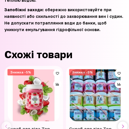
теплою водою.
Запобіжні заходи:
обережно використовуйте при
наявності або схильності до захворювання вен і судин.
Не допускати потрапляння води до банки, щоб
уникнути емульгування гідрофільної основи.
Схожі товари
Знижка -5%
Знижка -5%
Скраб для тіла Top
Скраб для тіла Top