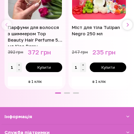
Парфуми для волосся
Міст для тіла Tulipan
з шиммером Top
Negro 250 мл
Beauty Hair Perfume 50
мл Kiss Berry
372 грн
235 грн
392 грн
247 грн
Купити
Купити
в 1 клік
в 1 клік
Iнформація
Служба підтримки