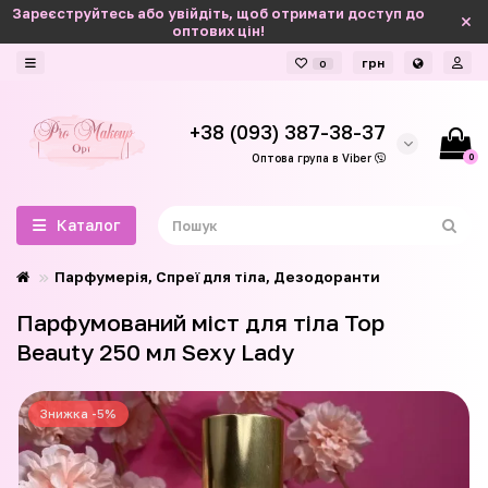
Зареєструйтесь або увійдіть, щоб отримати доступ до
оптових цін!
грн
0
+38 (093) 387-38-37
0
Оптова група в Viber
Каталог
Парфумерія, Спреї для тіла, Дезодоранти
Парфумований міст для тіла Top
Beauty 250 мл Sexy Lady
Знижка -5%