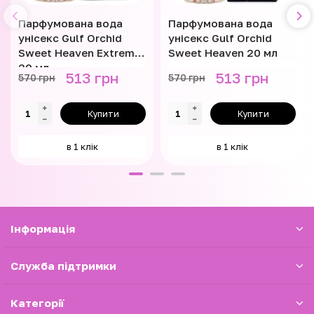
Парфумована вода
Парфумована вода
унісекс Gulf Orchid
унісекс Gulf Orchid
Sweet Heaven Extreme
Sweet Heaven 20 мл
20 мл
513 грн
513 грн
570 грн
570 грн
Купити
Купити
в 1 клік
в 1 клік
Iнформація
Служба підтримки
Категорії