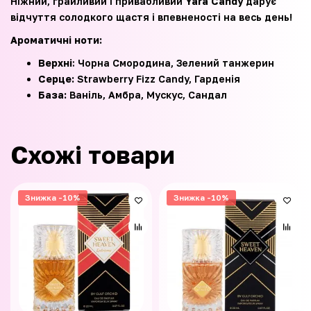
Ніжний, грайливий і привабливий
Yara Candy
дарує
відчуття солодкого щастя і впевненості на весь день!
Ароматичні ноти:
Верхні
: Чорна Смородина, Зелений танжерин
Серце:
Strawberry Fizz Candy, Гарденія
База:
Ваніль, Амбра, Мускус, Сандал
Схожі товари
Знижка -10%
Знижка -10%