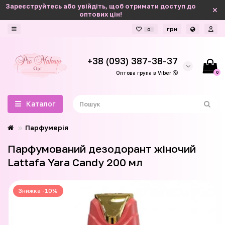
Зареєструйтесь або увійдіть, щоб отримати доступ до
оптових цін!
грн
0
+38 (093) 387-38-37
0
Оптова група в Viber
Каталог
Парфумерія
Парфумований дезодорант жіночий
Lattafa Yara Candy 200 мл
Знижка -10%