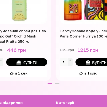
умований спрей для тіла
Парфумована вода унісе
кс Gulf Orchid Musk
Paris Corner Hurriya 100 
cal Fruits 250 мл
446 грн
1215 грн
рн
1350 грн
Купити
Купити
в 1 клік
в 1 клік
а підтримки
Категорії