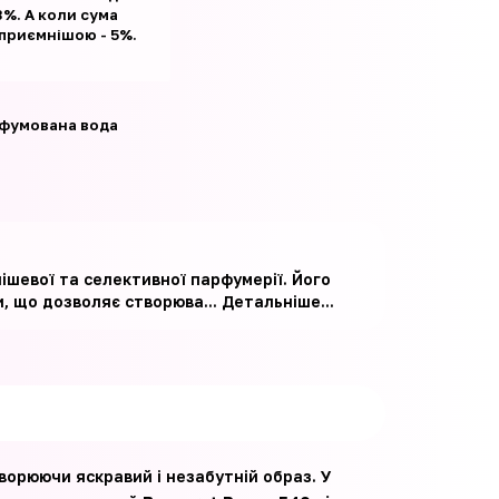
%. А коли сума
 приємнішою - 5%.
фумована вода
нішевої та селективної парфумерії. Його
, що дозволяє створюва...
Детальніше...
ворюючи яскравий і незабутній образ. У