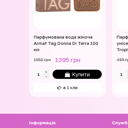
Парфумована вода жіноча
Парф
Armaf Tag Donna Di Terra 100
унісе
мл
Tropi
1395 грн
1550 грн
495 г
Купити
в 1 клік
Iнформація
Служб