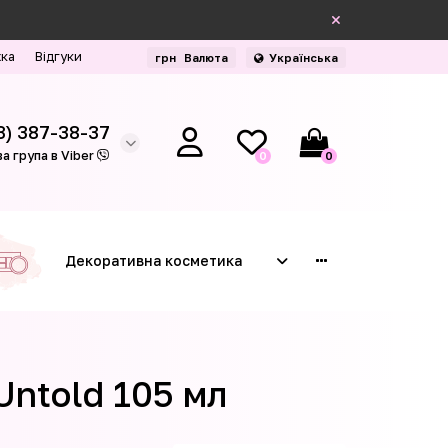
жка
Відгуки
грн
Валюта
Українська
3) 387-38-37
а група в Viber
0
0
Декоративна косметика
Untold 105 мл