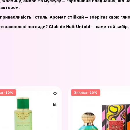
, жасмину, амбри та мускусу — гармонійне поєднання, що н
рактером.
привабливість і стиль.
Аромат стійкий
— зберігає свою глиб
ти захоплені погляди?
Club de Nuit Untold
— саме той вибір,
ка -10%
Знижка -10%