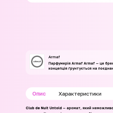
Armaf
Парфумерія Armaf Armaf — це брен
концепція ґрунтується на поєдна
Опис
Характеристики
Club de Nuit Untold
— аромат, який неможливо 