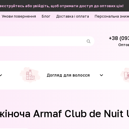
еєструйтесь або увійдіть, щоб отримати доступ до оптових цін!
Умови повернення
Блог
Доставка і оплата
Персональна зни
+38 (09
Оптов
Догляд для волосся
іноча Armaf Club de Nuit 