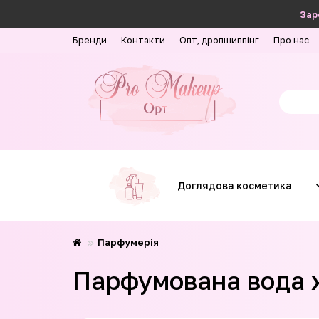
Зар
Бренди
Контакти
Опт, дропшиппінг
Про нас
Доглядова косметика
Парфумерія
Парфумована вода ж