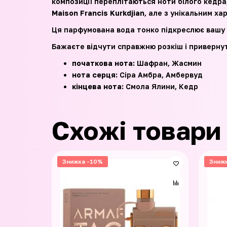
композиції переплітаються ноти білого кедра
Maison Francis Kurkdjian
, але з унікальним ха
Ця парфумована вода тонко підкреслює вашу 
Бажаєте відчути справжню розкіш і приверну
початкова нота:
Шафран, Жасмин
нота серця:
Сіра Амбра, Амбервуд
кінцева нота:
Смола Ялини, Кедр
Схожі товари
Знижка -10%
Зниж