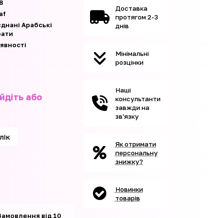
8
Доставка
af
протягом 2-3
єднані Арабські
днів
рати
аявності
Мінімальні
розцінки
Наші
йдіть або
консультанти
завжди на
зв'язку
клік
Як отримати
персональну
знижку?
Новинки
товарів
Замовлення від 10