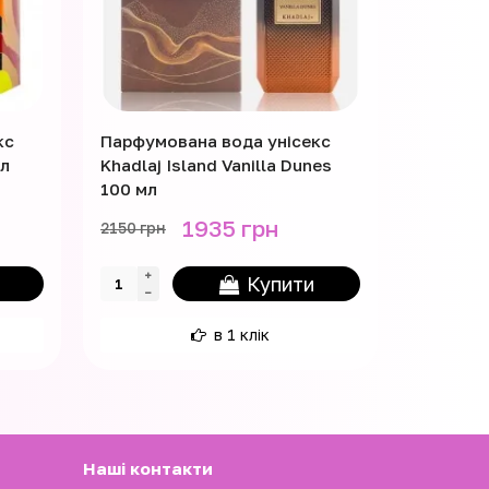
кс
Парфумована вода унісекс
Парфумо
мл
Khadlaj Island Vanilla Dunes
French A
100 мл
100 мл
1935 грн
2150 грн
3150 грн
Купити
в 1 клік
Наші контакти