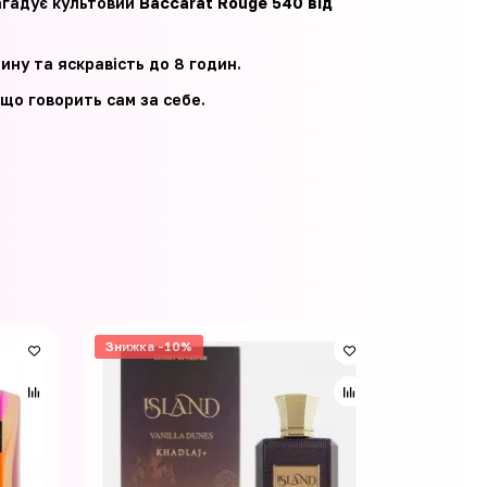
агадує культовий
Baccarat Rouge 540 від
ину та яскравість до 8 годин.
 що говорить сам за себе.
Знижка -10%
Знижка -