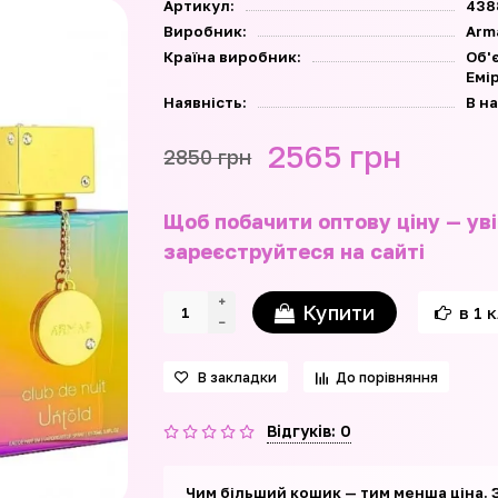
Артикул:
438
Виробник:
Arm
Країна виробник:
Об'
Емі
Наявність:
В н
2565 грн
2850 грн
Щоб побачити оптову ціну — уві
зареєструйтеся на сайті
Купити
в 1 
В закладки
До порівняння
Відгуків: 0
Чим більший кошик — тим менша ціна. 