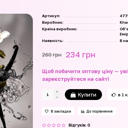
Артикул:
477
Виробник:
Kha
Країна виробник:
Об'
Емі
Наявність:
В н
234 грн
260 грн
Щоб побачити оптову ціну — уві
зареєструйтеся на сайті
Купити
в 1 
В закладки
До порівняння
Відгуків: 0