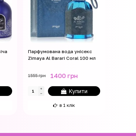
іча
Парфумована вода унісекс
Парфумо
Zimaya Al Barari Coral 100 мл
Lattafa 
1400 грн
1555 грн
2150 грн
Купити
в 1 клік