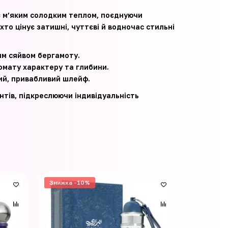
тає м’яким солодким теплом, поєднуючи
то цінує затишні, чуттєві й водночас стильні
им сяйвом бергамоту.
ромату характеру та глибини.
кий, привабливий шлейф.
нтів, підкреслюючи індивідуальність
Знижка -10%
Знижка -