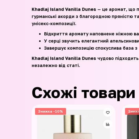
Khadlaj Island Vanilla Dunes
— це аромат, що п
гурманські акорди з благородною пряністю та
унісекс-композиції.
Відкриття аромату наповнене ніжною ва
У серці звучить елегантний апельсинови
Завершує композицію спокуслива база з 
Khadlaj Island Vanilla Dunes
чудово підходить 
незалежно від статі.
Схожі товари
Знижка -10%
Зниж