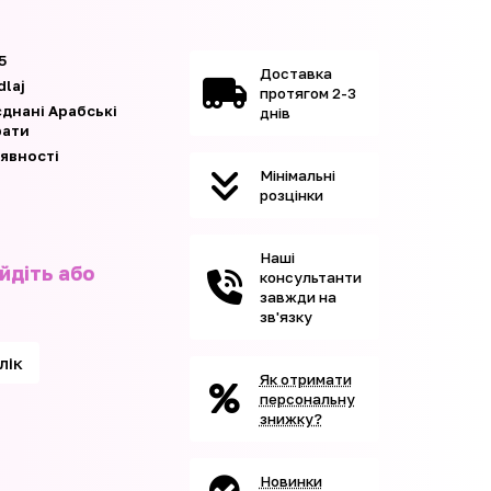
5
Доставка
dlaj
протягом 2-3
єднані Арабські
днів
рати
аявності
Мінімальні
розцінки
Наші
йдіть або
консультанти
завжди на
зв'язку
клік
Як отримати
персональну
знижку?
Новинки