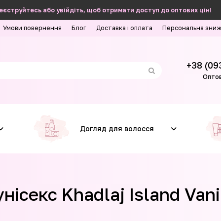
еєструйтесь або увійдіть, щоб отримати доступ до оптових цін!
Умови повернення
Блог
Доставка і оплата
Персональна зни
+38 (09
Оптов
Догляд для волосся
ісекс Khadlaj Island Vani