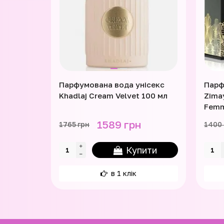
Парфумована вода унісекс
Парф
Khadlaj Cream Velvet 100 мл
Zima
Femm
1589 грн
1765 грн
1400 
Купити
в 1 клік