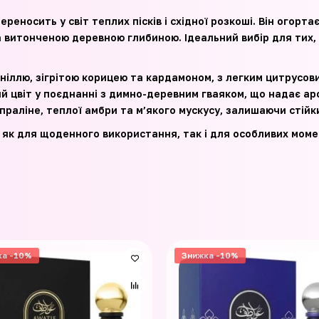
ереносить у світ теплих пісків і східної розкоші. Він огор
 витонченою деревною глибиною. Ідеальний вибір для тих, х
ніллю, зігрітою корицею та кардамоном, з легким цитрусов
й цвіт у поєднанні з димно-деревним гваяком, що надає а
праліне, теплої амбри та м’якого мускусу, залишаючи стій
як для щоденного використання, так і для особливих моме
ка -10%
Знижка -10%