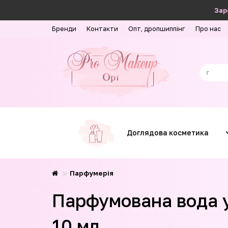
Зар
Бренди
Контакти
Опт, дропшиппінг
Про нас
Доглядова косметика
Парфумерія
Парфумована вода ун
10 мл