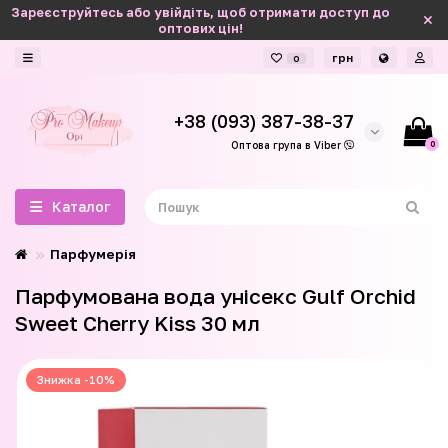
Зареєструйтесь або увійдіть, щоб отримати доступ до
оптових цін!
грн
0
+38 (093) 387-38-37
0
Оптова група в Viber
Каталог
Парфумерія
Парфумована вода унісекс Gulf Orchid
Sweet Cherry Kiss 30 мл
Знижка -10%