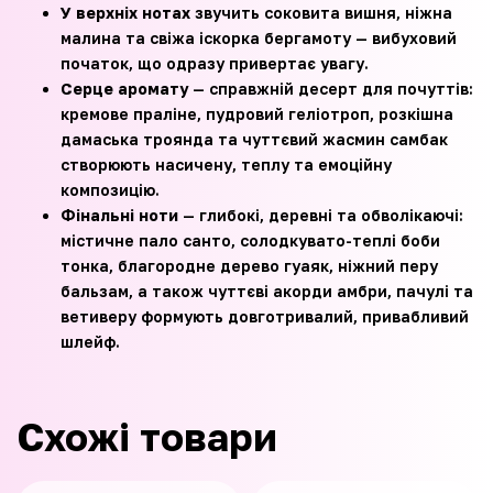
У верхніх нотах
звучить соковита вишня, ніжна
малина та свіжа іскорка бергамоту — вибуховий
початок, що одразу привертає увагу.
Серце аромату
— справжній десерт для почуттів:
кремове праліне, пудровий геліотроп, розкішна
дамаська троянда та чуттєвий жасмин самбак
створюють насичену, теплу та емоційну
композицію.
Фінальні ноти
— глибокі, деревні та обволікаючі:
містичне пало санто, солодкувато-теплі боби
тонка, благородне дерево гуаяк, ніжний перу
бальзам, а також чуттєві акорди амбри, пачулі та
ветиверу формують довготривалий, привабливий
шлейф.
Схожі товари