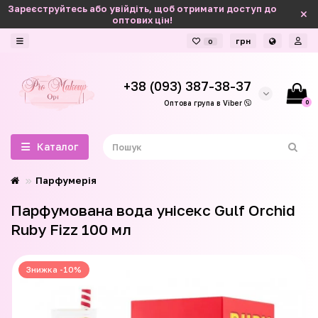
Зареєструйтесь або увійдіть, щоб отримати доступ до
оптових цін!
грн
0
+38 (093) 387-38-37
0
Оптова група в Viber
Каталог
Парфумерія
Парфумована вода унісекс Gulf Orchid
Ruby Fizz 100 мл
Знижка -10%