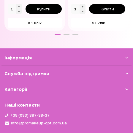
Купити
Купити
в 1 клік
в 1 клік
Iнформація
Служба підтримки
Категорії
Наші контакти
+38 (093) 387-38-37
info@promakeup-opt.com.ua