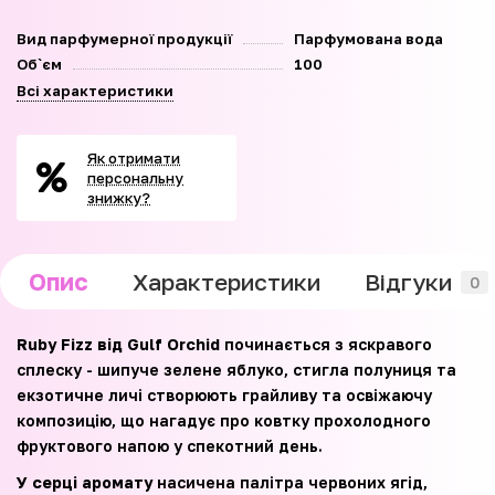
Вид парфумерної продукції
Парфумована вода
Об`єм
100
Всі характеристики
Як отримати
персональну
знижку?
Опис
Характеристики
Відгуки
0
Ruby Fizz від Gulf Orchid
починається з яскравого
сплеску - шипуче зелене яблуко, стигла полуниця та
екзотичне личі створюють грайливу та освіжаючу
композицію, що нагадує про ковтку прохолодного
фруктового напою у спекотний день.
У серці аромату
насичена палітра червоних ягід,