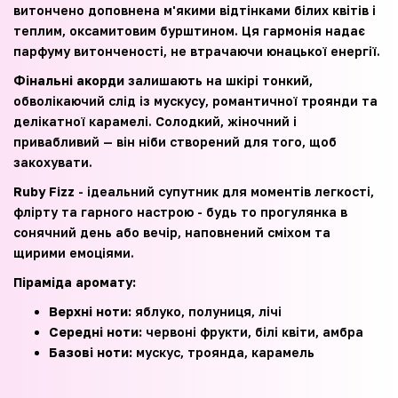
витончено доповнена м'якими відтінками білих квітів і
теплим, оксамитовим бурштином. Ця гармонія надає
парфуму витонченості, не втрачаючи юнацької енергії.
Фінальні акорди
залишають на шкірі тонкий,
обволікаючий слід із мускусу, романтичної троянди та
делікатної карамелі. Солодкий, жіночний і
привабливий — він ніби створений для того, щоб
закохувати.
Ruby Fizz
- ідеальний супутник для моментів легкості,
флірту та гарного настрою - будь то прогулянка в
сонячний день або вечір, наповнений сміхом та
щирими емоціями.
Піраміда аромату:
Верхні ноти:
яблуко, полуниця, лічі
Середні ноти:
червоні фрукти, білі квіти, амбра
Базові ноти:
мускус, троянда, карамель