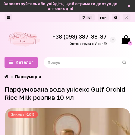
Зареєструйтесь або увійдіть, щоб отримати доступ до
оптових цін!
грн
0
+38 (093) 387-38-37
0
Оптова група в Viber
Каталог
Парфумерія
Парфумована вода унісекс Gulf Orchid
Rice Milk розпив 10 мл
Знижка -10%