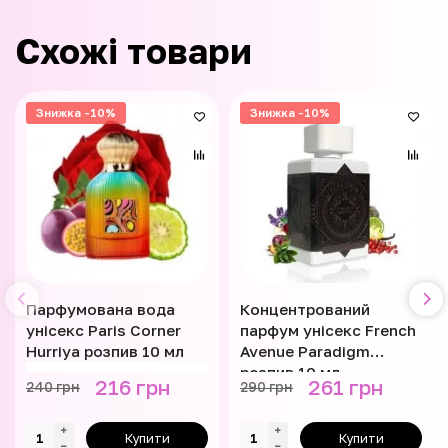
Схожі товари
Знижка -10%
Знижка -10%
Парфумована вода
Концентрований
унісекс Paris Corner
парфум унісекс French
Hurriya розпив 10 мл
Avenue Paradigm
розпив 10 мл
216 грн
261 грн
240 грн
290 грн
Купити
Купити