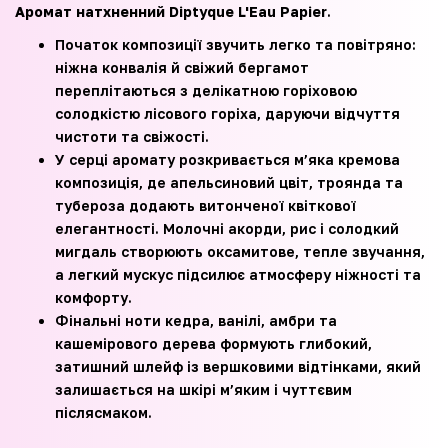
Аромат натхненний Diptyque L'Eau Papier
.
Початок композиції звучить легко та повітряно:
ніжна конвалія й свіжий бергамот
переплітаються з делікатною горіховою
солодкістю лісового горіха, даруючи відчуття
чистоти та свіжості.
У серці аромату розкривається м’яка кремова
композиція, де апельсиновий цвіт, троянда та
тубероза додають витонченої квіткової
елегантності. Молочні акорди, рис і солодкий
мигдаль створюють оксамитове, тепле звучання,
а легкий мускус підсилює атмосферу ніжності та
комфорту.
Фінальні ноти кедра, ванілі, амбри та
кашемірового дерева формують глибокий,
затишний шлейф із вершковими відтінками, який
залишається на шкірі м’яким і чуттєвим
післясмаком.