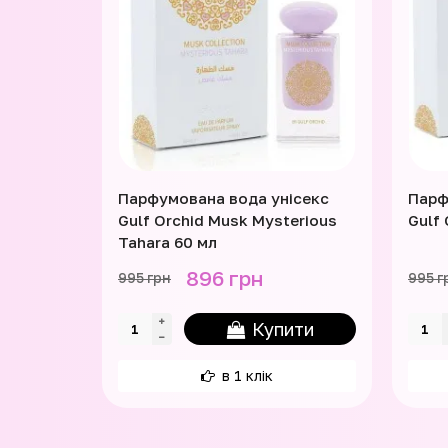
Парфумована вода унісекс
Парф
Gulf Orchid Musk Mysterious
Gulf
Tahara 60 мл
896 грн
995 грн
995 г
Купити
в 1 клік