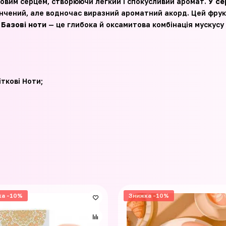
ковим серцем, створюючи легкий і спокусливий аромат.
У се
ончений, але водночас виразний ароматний акорд. Цей фру
.
Базові ноти
— це глибока й оксамитова комбінація мускусу
ткові Ноти;
ка -10%
Знижка -10%