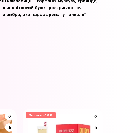
рці композиції
— гармонія мускусу, троянди,
ктово-квітковий букет розкривається
 та амбри, яка надає аромату тривалої
Знижка -10%
Знижка -