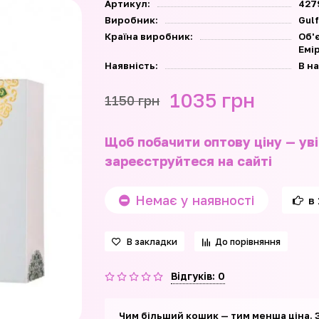
Артикул:
427
Виробник:
Gulf
Країна виробник:
Об'
Емі
Наявність:
В н
1035 грн
1150 грн
Щоб побачити оптову ціну — уві
зареєструйтеся на сайті
Немає у наявності
в 
В закладки
До порівняння
Відгуків: 0
Чим більший кошик — тим менша ціна. 