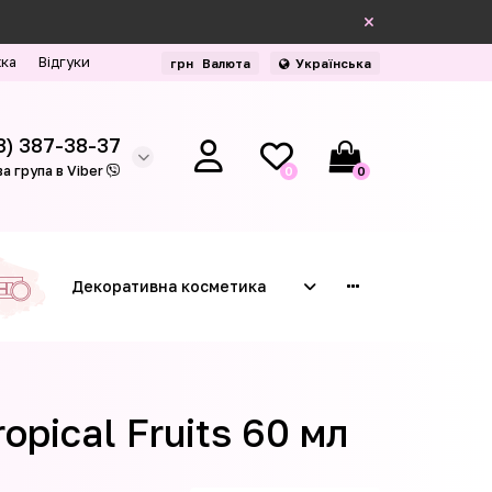
жка
Відгуки
грн
Валюта
Українська
3) 387-38-37
а група в Viber
0
0
Декоративна косметика
pical Fruits 60 мл