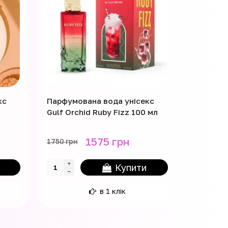
кс
Парфумована вода унісекс
Парфумо
Gulf Orchid Ruby Fizz 100 мл
Gulf Orc
10 мл
1575 грн
1750 грн
220 грн
Купити
в 1 клік