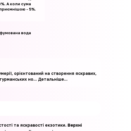
%. А коли сума
 приємнішою - 5%.
фумована вода
умерії, орієнтований на створення яскравих,
гурманських но...
Детальніше...
стості та яскравості екзотики
. Верхні