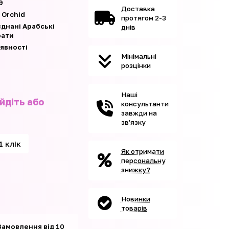
9
Доставка
 Orchid
протягом 2-3
єднані Арабські
днів
рати
аявності
Мінімальні
розцінки
Наші
йдіть або
консультанти
завжди на
зв'язку
1 клік
Як отримати
персональну
знижку?
Новинки
товарів
Замовлення від 10