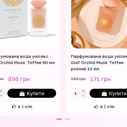
умована вода унісекс
Парфумована вода унісе
 Orchid Musk Toffee 60 мл
Gulf Orchid Musk Toffee
розпив 10 мл
896 грн
171 грн
рн
190 грн
Купити
Купити
в 1 клік
в 1 клік