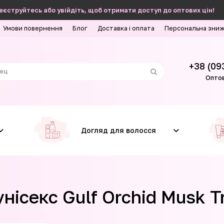
еєструйтесь або увійдіть, щоб отримати доступ до оптових цін!
Умови повернення
Блог
Доставка і оплата
Персональна зни
+38 (09
Оптов
Догляд для волосся
ісекс Gulf Orchid Musk Tro