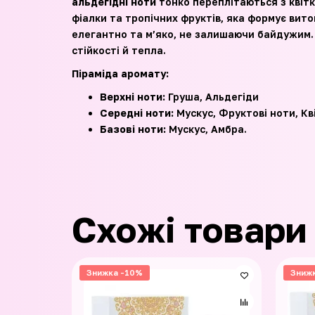
альдегідні ноти
тонко переплітаються з квіт
фіалки та тропічних фруктів, яка формує вит
елегантно та м’яко, не залишаючи байдужим
стійкості й тепла.
Піраміда аромату:
Верхні ноти:
Груша, Альдегіди
Середні ноти:
Мускус, Фруктові ноти, Кві
Базові ноти:
Мускус, Амбра.
Схожі товари
Знижка -10%
Зниж