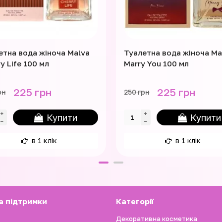
етна вода жіноча Malva
Туалетна вода жіноча Ma
y Life 100 мл
Marry You 100 мл
225 грн
225 грн
рн
250 грн
Купити
Купити
в 1 клік
в 1 клік
а підтримки
Категорії
Декоративна косметика