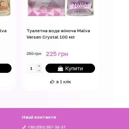
lva
Туалетна вода жіноча Malva
Парфумо
Versen Crystal 100 мл
Armaf Ma
мл
225 грн
250 грн
1950 грн
Купити
в 1 клік
Наші контакти
+38 (093) 387-38-37