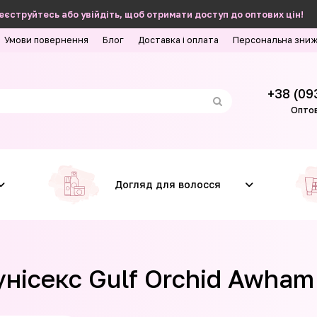
еєструйтесь або увійдіть, щоб отримати доступ до оптових цін!
Умови повернення
Блог
Доставка і оплата
Персональна зни
+38 (09
Оптов
Догляд для волосся
нісекс Gulf Orchid Awham