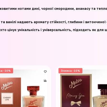
ковитими нотами дині, чорної смородини, ананасу та тепл
та ванілі надають аромату стійкості, глибини і витонченої 
 хто цінує унікальність і універсальність, підходить як дл
ка -10%
Знижка -10%