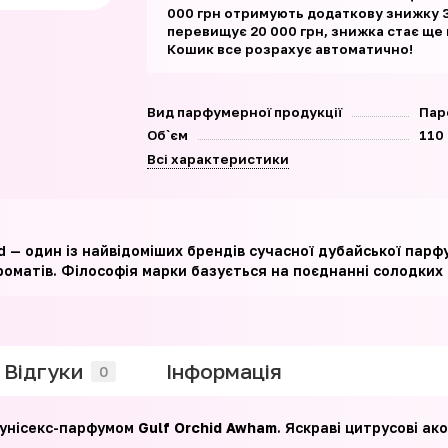
000 грн отримують додаткову знижку 3
перевищує 20 000 грн, знижка стає ще
Кошик все розрахує автоматично!
Вид парфумерної продукції
Пар
Об`єм
110
Всі характеристики
id — один із найвідоміших брендів сучасної дубайської парф
роматів. Філософія марки базується на поєднанні солодких 
Відгуки
Iнформація
0
з унісекс-парфумом
Gulf Orchid Awham
. Яскраві цитрусові а