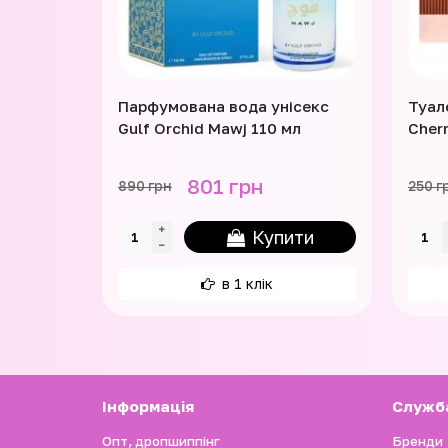
Парфумована вода унісекс
Туал
Gulf Orchid Mawj 110 мл
Cherr
801 грн
890 грн
250 г
Купити
в 1 клік
Iнформація
Служб
Опт, дропшиппінг
Бренди