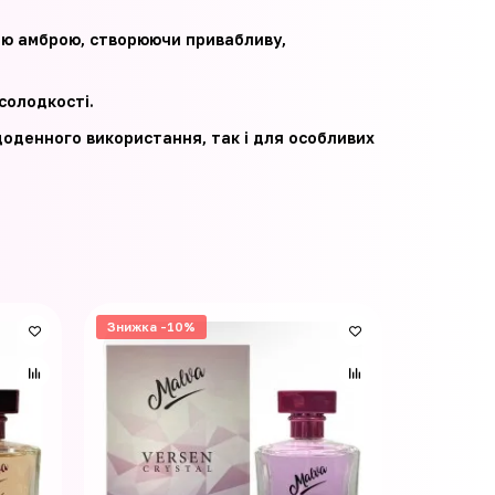
ою амброю, створюючи привабливу,
солодкості.
я щоденного використання, так і для особливих
Знижка -10%
Знижка -