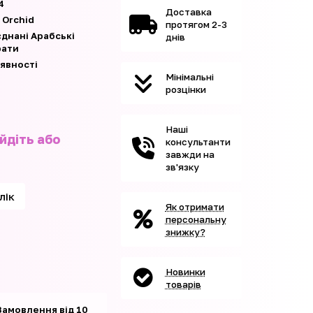
4
Доставка
 Orchid
протягом 2-3
єднані Арабські
днів
рати
аявності
Мінімальні
розцінки
Наші
йдіть або
консультанти
завжди на
зв'язку
клік
Як отримати
персональну
знижку?
Новинки
товарів
Замовлення від 10