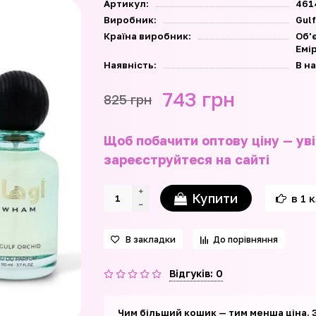
Артикул:
461
Виробник:
Gulf
Країна виробник:
Об'
Емі
Наявність:
В н
743 грн
825 грн
Щоб побачити оптову ціну — уві
зареєструйтеся на сайті
Купити
в 1 
В закладки
До порівняння
Відгуків: 0
Чим більший кошик — тим менша ціна. 