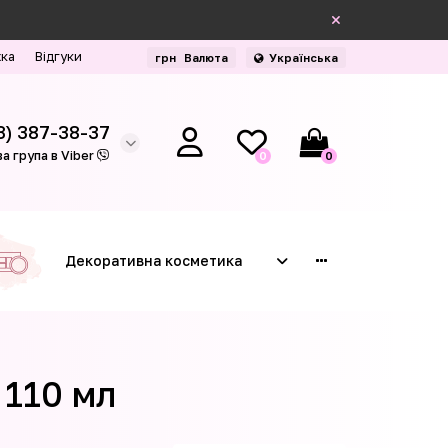
жка
Відгуки
грн
Валюта
Українська
3) 387-38-37
а група в Viber
0
0
Декоративна косметика
 110 мл