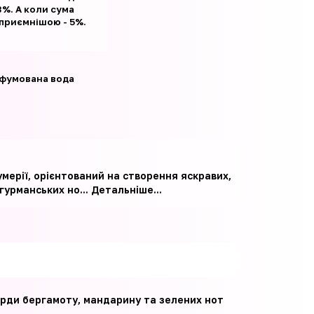
%. А коли сума
 приємнішою - 5%.
фумована вода
умерії, орієнтований на створення яскравих,
гурманських но...
Детальніше...
корди бергамоту, мандарину та зелених нот