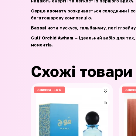
надають енергії та легкості з першого вдиху.
Серце аромату
розкривається солодкими і со
багатошарову композицію.
Базові ноти
мускусу, гальбануму, петітгрейну 
Gulf Orchid Awham
— ідеальний вибір для тих,
моментів.
Схожі товари
Знижка -10%
Зниж