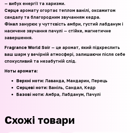
— вибух енергії та харизми.
Серце
аромату огортає теплом ванілі, оксамитом
сандалу та благородним звучанням кедра.
Фінал
занурює у чуттєвість амбри, густий лабданум і
насичене звучання пачулі — стійке, магнетичне
завершення.
Fragrance World Soir
— це аромат, який підкреслить
ваш шарм у вечірній атмосфері, залишаючи після себе
спокусливий та незабутній слід.
Ноты аромата:
Верхні ноти:
Лаванда, Мандарин, Перець
Серцеві ноти:
Ваніль, Сандал, Кедр
Базові ноти:
Амбра, Лабданум, Пачулі
Схожі товари