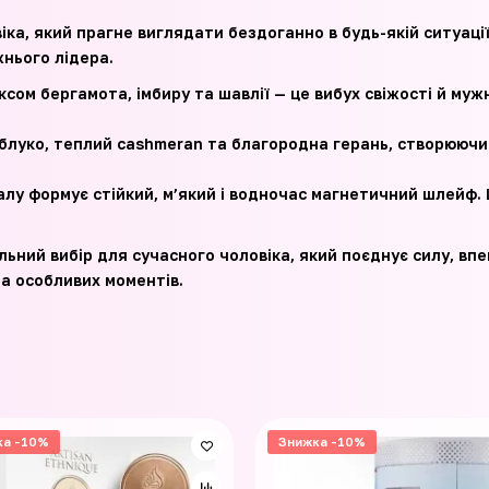
ка, який прагне виглядати бездоганно в будь-якій ситуації.
нього лідера.
ксом бергамота, імбиру та шавлії — це вибух свіжості й муж
блуко, теплий cashmeran та благородна герань, створюючи 
алу формує стійкий, м’який і водночас магнетичний шлейф.
льний вибір для сучасного чоловіка, який поєднує силу, впе
а особливих моментів.
ка -10%
Знижка -10%