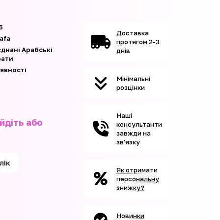
6
Доставка
afa
протягом 2-3
єднані Арабські
днів
рати
аявності
Мінімальні
розцінки
Наші
йдіть або
консультанти
завжди на
зв'язку
клік
Як отримати
персональну
знижку?
Новинки