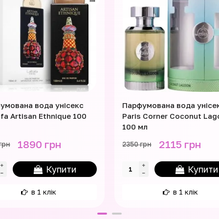
умована вода унісекс
Парфумована вода унісе
fa Artisan Ethnique 100
Paris Corner Coconut La
100 мл
1890 грн
2115 грн
грн
2350 грн
Купити
Купити
в 1 клік
в 1 клік