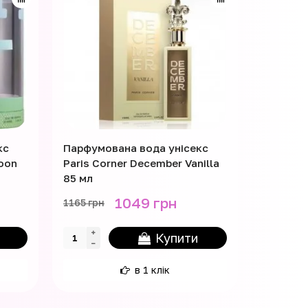
кс
Парфумована вода унісекс
Парфумо
goon
Paris Corner December Vanilla
Paris Co
85 мл
мл
1049 грн
1165 грн
1210 грн
Купити
в 1 клік