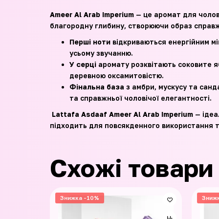
Ameer Al Arab Imperium
— це аромат для чолові
благородну глибину, створюючи образ справж
Перші ноти
відкриваються енергійним мі
усьому звучанню.
У серці
аромату розквітають соковите я
деревною оксамитовістю.
Фінальна база
з амбри, мускусу та санд
та справжньої чоловічої елегантності.
Lattafa Asdaaf Ameer Al Arab Imperium
— ідеа
підходить для повсякденного використання т
Схожі товари
Знижка -10%
Зниж