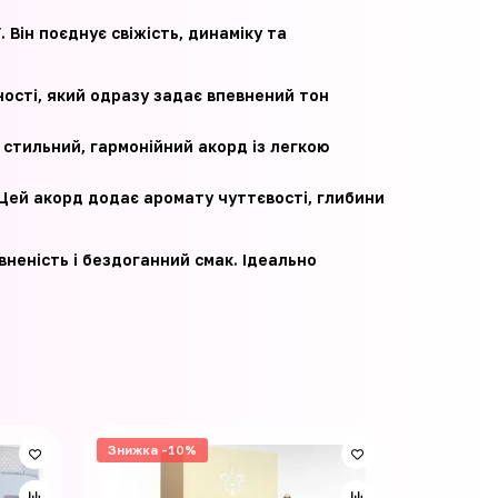
 Він поєднує свіжість, динаміку та
ності, який одразу задає впевнений тон
стильний, гармонійний акорд із легкою
 Цей акорд додає аромату чуттєвості, глибини
вненість і бездоганний смак. Ідеально
Знижка -10%
Знижка -