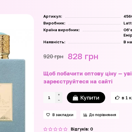
Артикул:
456
Виробник:
Latt
Країна виробник:
Об'
Емі
Наявність:
В н
828 грн
920 грн
Щоб побачити оптову ціну — уві
зареєструйтеся на сайті
Купити
в 1 
В закладки
До порівняння
Відгуків: 0