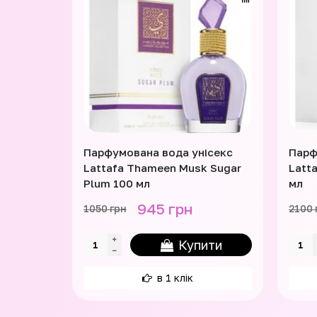
Парфумована вода унісекс
Парф
Lattafa Thameen Musk Sugar
Latta
Plum 100 мл
мл
945 грн
1050 грн
2100 
Купити
в 1 клік