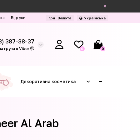
жка
Відгуки
грн
Валюта
Українська
3) 387-38-37
а група в Viber
0
0
Декоративна косметика
eer Al Arab