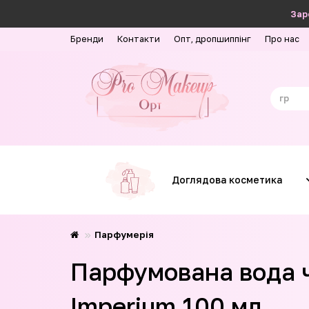
Зар
Бренди
Контакти
Опт, дропшиппінг
Про нас
Доглядова косметика
Парфумерія
Парфумована вода чо
Imperium 100 мл