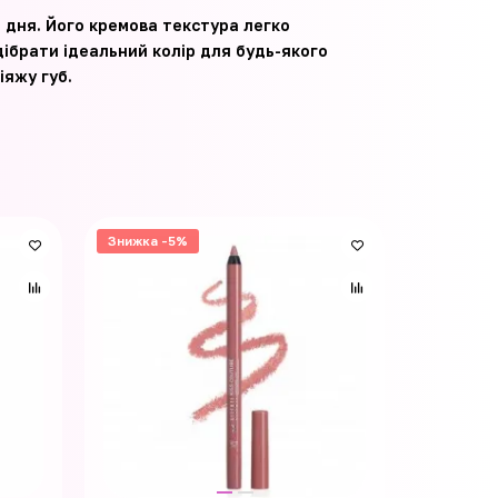
м дня. Його кремова текстура легко
ідібрати ідеальний колір для будь-якого
іяжу губ.
Знижка -5%
Знижка -