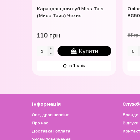
Карандаш для губ Miss Tais
Олів
(Мисс Таис) Чехия
BG50
110 грн
65 гр
Купити
в 1 клік
Iнформація
Служб
Опт, дропшиппінг
Бренди
Про нас
Відгуки
Доставка і оплата
Контакт
Умови повернення