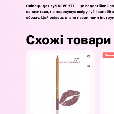
Олівець для губ NEVERTI
— це водостійкий за
наноситься, не пересушує шкіру губ і запобіг
образу. Цей олівець стане незамінним інстру
Схожі товари
Зниж