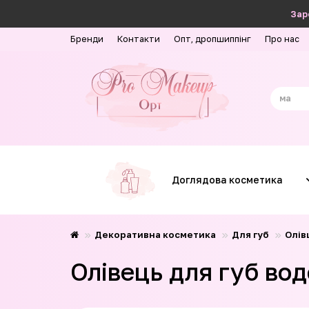
Зар
Бренди
Контакти
Опт, дропшиппінг
Про нас
Доглядова косметика
Декоративна косметика
Для губ
Олів
Олівець для губ во