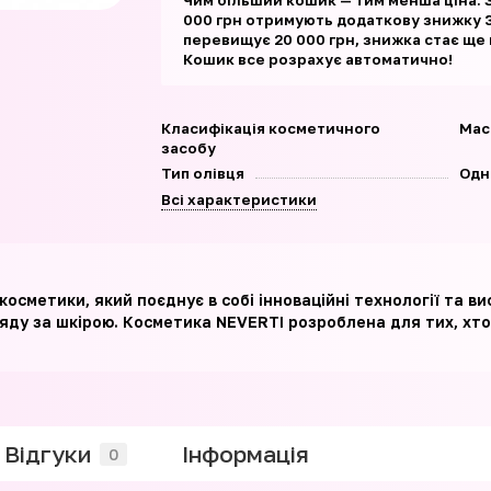
Чим більший кошик — тим менша ціна. 
000 грн отримують додаткову знижку 3
перевищує 20 000 грн, знижка стає ще
Кошик все розрахує автоматично!
Класифікація косметичного
Мас
засобу
Тип олівця
Одн
Всі характеристики
осметики, який поєднує в собі інноваційні технології та ви
ляду за шкірою. Косметика NEVERTI розроблена для тих, хто
Відгуки
Iнформація
0