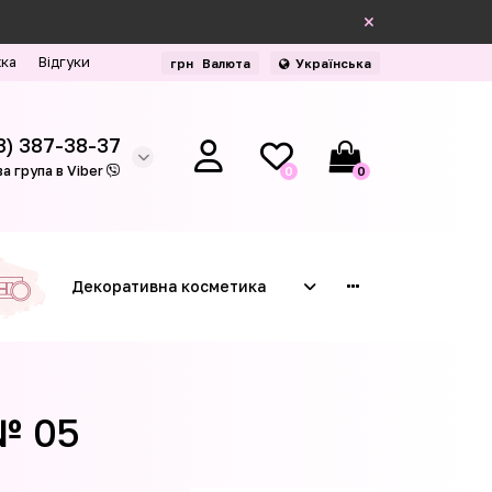
жка
Відгуки
грн
Валюта
Українська
3) 387-38-37
а група в Viber
0
0
Декоративна косметика
№ 05