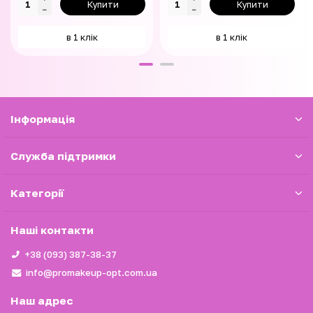
Купити
Купити
в 1 клік
в 1 клік
Iнформація
Служба підтримки
Категорії
Наші контакти
+38 (093) 387-38-37
info@promakeup-opt.com.ua
Наш адрес