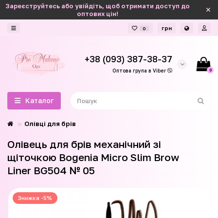
Зареєструйтесь або увійдіть, щоб отримати доступ до
оптових цін!
грн
0
+38 (093) 387-38-37
0
Оптова група в Viber
Каталог
Олівці для брів
Олівець для брів механічний зі
щіточкою Bogenia Micro Slim Brow
Liner BG504 № 05
Знижка -5%