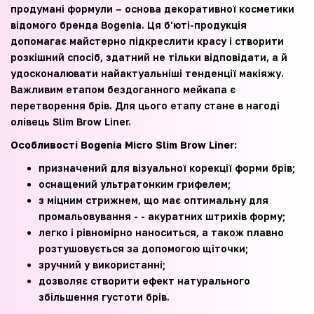
продумані формули – основа декоративної косметики
відомого бренда Bogenia. Ця б'юті-продукція
допомагає майстерно підкреслити красу і створити
розкішний спосіб, здатний не тільки відповідати, а й
удосконалювати найактуальніші тенденції макіяжу.
Важливим етапом бездоганного мейкапа є
перетворення брів. Для цього етапу стане в нагоді
олівець Slim Brow Liner.
Особливості Bogenia Micro Slim Brow Liner:
призначений для візуальної корекції форми брів;
оснащений ультратонким грифелем;
з міцним стрижнем, що має оптимальну для
промальовування - - акуратних штрихів форму;
легко і рівномірно наноситься, а також плавно
розтушовується за допомогою щіточки;
зручний у використанні;
дозволяє створити ефект натурального
збільшення густоти брів.