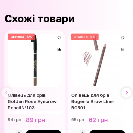
Схожі товари
Знижка -5%
Знижка -5%
Олівець для брів
Олівець для брів
Golden Rose Eyebrow
Bogenia Brow Liner
Pencil№103
BG501
89 грн
62 грн
94 грн
65 грн