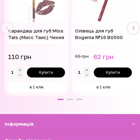
Карандаш для губ Miss
Олівець для губ
Tais (Мисс Таис) Чехия
Bogenia №16 BG500
110 грн
62 грн
65 грн
Купити
Купити
в 1 клік
в 1 клік
Iнформація