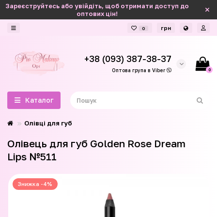
Зареєструйтесь або увійдіть, щоб отримати доступ до
оптових цін!
грн
0
+38 (093) 387-38-37
0
Оптова група в Viber
Каталог
Олівці для губ
Олівець для губ Golden Rose Dream
Lips №511
Знижка -4%