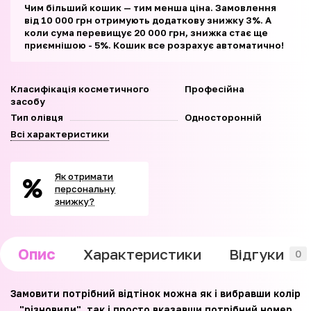
Чим більший кошик — тим менша ціна. Замовлення
від 10 000 грн отримують додаткову знижку 3%. А
коли сума перевищує 20 000 грн, знижка стає ще
приємнішою - 5%. Кошик все розрахує автоматично!
Класифікація косметичного
Професійна
засобу
Тип олівця
Односторонній
Всі характеристики
Як отримати
персональну
знижку?
Опис
Характеристики
Відгуки
0
Замовити потрібний відтінок можна як і вибравши колір
"різновиди", так і просто вказавши потрібний номер