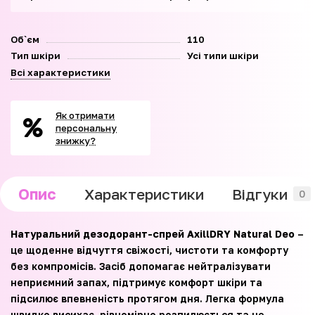
Об`єм
110
Тип шкіри
Усі типи шкіри
Всі характеристики
Як отримати
персональну
знижку?
Опис
Характеристики
Відгуки
0
Натуральний дезодорант-спрей AxillDRY Natural Deo
–
це щоденне відчуття свіжості, чистоти та комфорту
без компромісів. Засіб допомагає нейтралізувати
неприємний запах, підтримує комфорт шкіри та
підсилює впевненість протягом дня. Легка формула
швидко висихає, рівномірно розпилюється та не