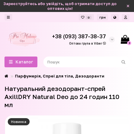
Зареєструйтесь або увійдіть, щоб отримати доступ до
оптових цін!
грн
0
+38 (093) 387-38-37
0
Оптова група в Viber
Каталог
Парфумерія, Спреї для тіла, Дезодоранти
Натуральний дезодорант-спрей
AxillDRY Natural Deo до 24 годин 110
мл
Новинка