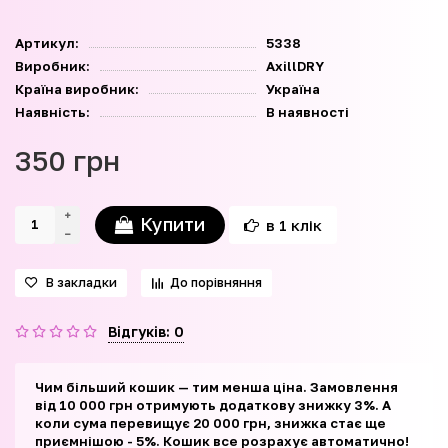
Артикул:
5338
Виробник:
AxillDRY
Країна виробник:
Україна
Наявність:
В наявності
350 грн
Купити
в 1 клік
В закладки
До порівняння
Відгуків: 0
Чим більший кошик — тим менша ціна. Замовлення
від 10 000 грн отримують додаткову знижку 3%. А
коли сума перевищує 20 000 грн, знижка стає ще
приємнішою - 5%. Кошик все розрахує автоматично!