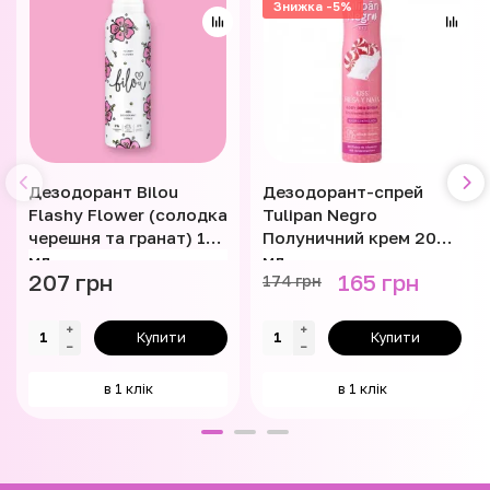
Знижка -5%
Дезодорант Bilou
Дезодорант-спрей
Flashy Flower (солодка
Tulipan Negro
черешня та гранат) 150
Полуничний крем 200
мл
мл
207 грн
165 грн
174 грн
Купити
Купити
в 1 клік
в 1 клік