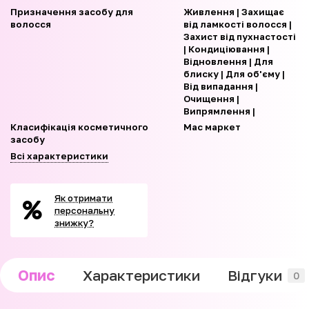
Призначення засобу для
Живлення | Захищає
волосся
від ламкості волосся |
Захист від пухнастості
| Кондиціювання |
Відновлення | Для
блиску | Для об'єму |
Від випадання |
Очищення |
Випрямлення |
Класифікація косметичного
Мас маркет
засобу
Всі характеристики
Як отримати
персональну
знижку?
Опис
Характеристики
Відгуки
0