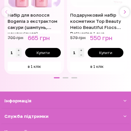
Набір для волосся
Подарунковий набір
Bogenia з екстрактом
косметики Top Beauty
сакури (шампунь,
Hello Beautiful Flocs
кондиціонер)
Delivering Love
665 грн
550 грн
700 грн
579 грн
Купити
Купити
в 1 клік
в 1 клік
Iнформація
Служба підтримки