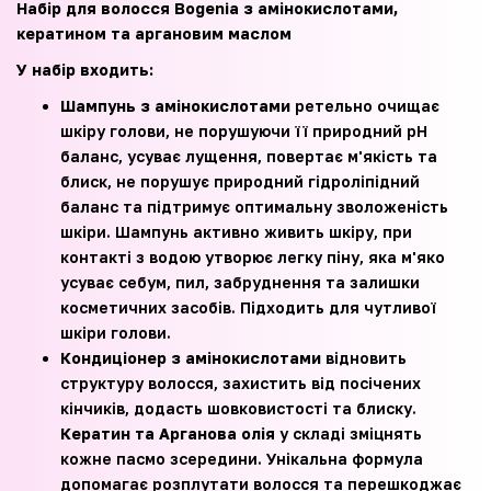
Набір для волосся Bogenia з амінокислотами,
кератином та аргановим маслом
У набір входить:
Шампунь з амінокислотами
ретельно очищає
шкіру голови, не порушуючи її природний pH
баланс, усуває лущення, повертає м'якість та
блиск, не порушує природний гідроліпідний
баланс та підтримує оптимальну зволоженість
шкіри. Шампунь активно живить шкіру, при
контакті з водою утворює легку піну, яка м'яко
усуває себум, пил, забруднення та залишки
косметичних засобів. Підходить для чутливої
шкіри голови.
Кондиціонер з амінокислотами
відновить
структуру волосся, захистить від посічених
кінчиків, додасть шовковистості та блиску.
Кератин та Арганова олія
у складі зміцнять
кожне пасмо зсередини. Унікальна формула
допомагає розплутати волосся та перешкоджає