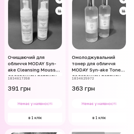
Очищаючий для
Омолоджувальний
обличчя MODAY Syn-
тонер для обличчя
ake Cleansing Mousse з
MODAY Syn-ake Toner з
додаванням пептиду
додаванням пептиду
1834617358
1834625972
Syn-ake 150 мл
Syn-ake 150 мл
391 грн
363 грн
Немає у наявності
Немає у наявності
в 1 клік
в 1 клік