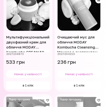
Мультифункціональний
Очищаючий мус для
двухфазний крем для
обличчя MODAY
обличчя MODAY
Kombucha Cleansing
Kombucha CREAM 50
Mousse з екстрактом
2027234873
2027204210
мл
комбучі, альпійської
533 грн
236 грн
верби 150 мл
Немає у наявності
Немає у наявності
в 1 клік
в 1 клік
Лідер продажу
Лідер продажу