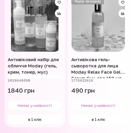
Лідер продажу
Антивіковий набір для
Антивікова гель-
обличчя Moday (гель,
сыворотка для лица
крем, тонер, мус)
Moday Relax Face Gel
Serum Syu-ake 150 мл
1819646558
1770622616
1840 грн
490 грн
Немає у наявності
Немає у наявності
в 1 клік
в 1 клік