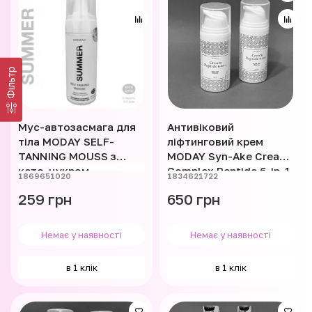
Фільтр
Мус-автозасмага для
Антивіковий
тіла MODAY SELF-
ліфтинговий крем
TANNING MOUSS з
MODAY Syn-Ake Cream
кето-цукром,
Complex Peptide 6-in-1
1869651020
1834621722
ніацинамідом та
на основі 5 видів
259 грн
650 грн
вітаміном Е 150 мл
пептиду та Syn-Ake
Немає у наявності
Немає у наявності
в 1 клік
в 1 клік