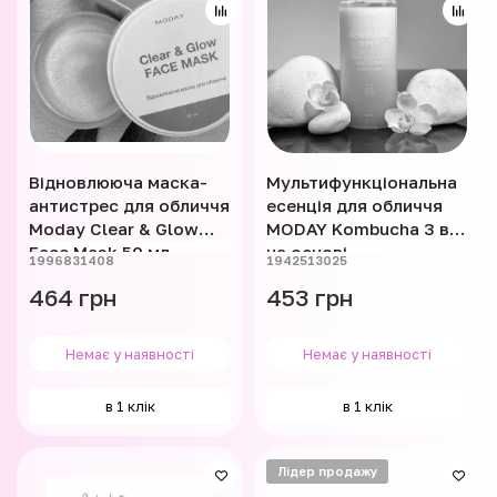
Відновлююча маска-
Мультифункціональна
антистрес для обличчя
есенція для обличчя
Moday Clear & Glow
MODAY Kombucha 3 в 1
Face Mask 50 мл
на основі
1996831408
1942513025
ферментованого
464 грн
453 грн
чорного чаю 150 мл
Немає у наявності
Немає у наявності
в 1 клік
в 1 клік
Лідер продажу