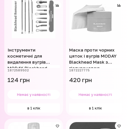
Інструменти
Маска проти чорних
косметичні для
цяток і вугрів MODAY
видалення вугрів
Blackhead Mask з
MODAY Blackhead
гіалуроновою
1872589502
1872227775
Remover 8 пристроїв
кислотою 30 г
124 грн
420 грн
Немає у наявності
Немає у наявності
в 1 клік
в 1 клік