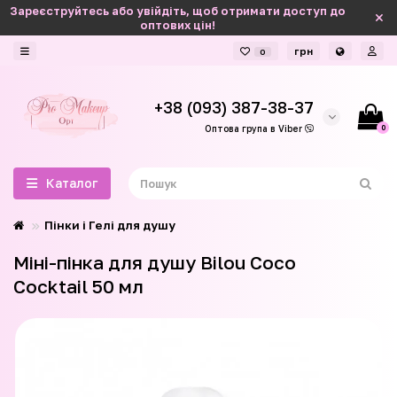
Зареєструйтесь або увійдіть, щоб отримати доступ до
оптових цін!
грн
0
+38 (093) 387-38-37
0
Оптова група в Viber
Каталог
Пінки і Гелі для душу
Міні-пінка для душу Bilou Coco
Cocktail 50 мл