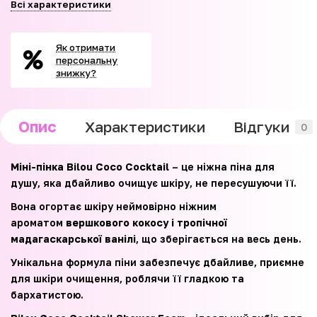
Всі характеристики
Як отримати
персональну
знижку?
Опис
Характеристики
Відгуки
0
Міні-пінка Bilou Coco Cocktail
– це ніжна піна для
душу, яка дбайливо очищує шкіру, не пересушуючи її.
Вона огортає шкіру неймовірно ніжним
ароматом
вершкового кокосу і тропічної
мадагаскарської ванілі
, що зберігається на весь день.
Унікальна формула піни забезпечує дбайливе, приємне
для шкіри очищення, роблячи її гладкою та
бархатистою.