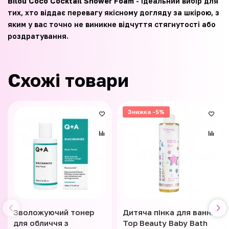
Bilou Coco Cocktail Shower Foam
- ідеальний вибір для
тих, хто віддає перевагу якісному догляду за шкірою, з
яким у вас точно не виникне відчуття стягнутості або
роздратування.
Схожі товари
Знижка -5%
Зволожуючий тонер
Дитяча пінка для ванни
для обличчя з
Top Beauty Baby Bath