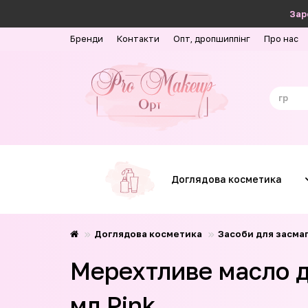
Зар
Бренди
Контакти
Опт, дропшиппінг
Про нас
Доглядова косметика
Доглядова косметика
Засоби для засмаг
Мерехтливе масло дл
мл Pink