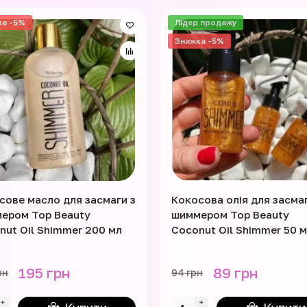
ка -5%
Лідер продажу
Знижка -5%
сове масло для засмаги з
Кокосова олія для засмаг
ером Top Beauty
шиммером Top Beauty
nut Oil Shimmer 200 мл
Coconut Oil Shimmer 50 
195 грн
89 грн
рн
94 грн