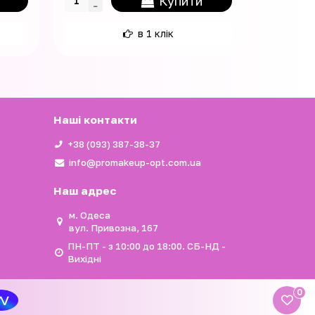
Купити
в 1 клік
Наші контакти
+38 (093) 387-38-37
info@promakeup-opt.com.ua
Наш адрес
м. Одеса
вул. Привозна, 167
ПН-ПТ - з 10:00 до 18:00. СБ-НД -
Вихідні
0