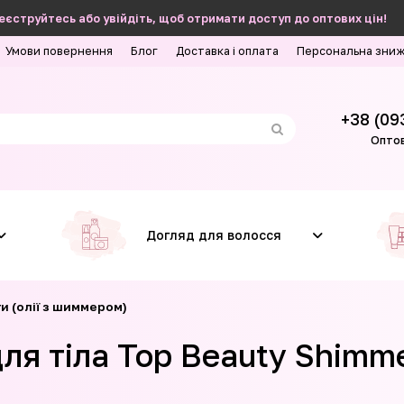
еєструйтесь або увійдіть, щоб отримати доступ до оптових цін!
Умови повернення
Блог
Доставка і оплата
Персональна зни
+38 (09
Оптов
Догляд для волосся
и (олії з шиммером)
я тіла Top Beauty Shimme