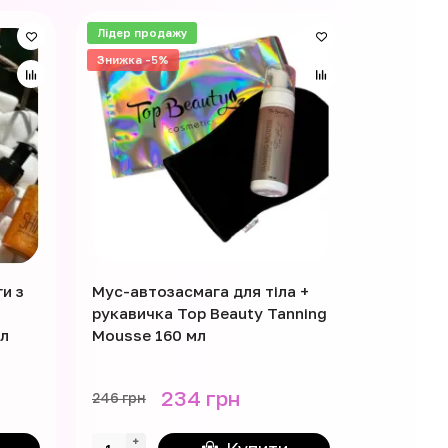
Лідер продажу
Знижка -5%
и з
Мус-автозасмага для тіла +
Крем-то
рукавичка Top Beauty Tanning
Cosmetic
мл
Mousse 160 мл
150 мл 
234 грн
175 гр
246 грн