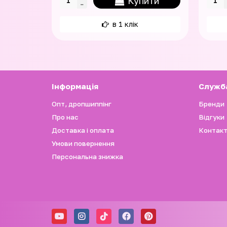
Купити
в 1 клік
Iнформація
Служб
Опт, дропшиппінг
Бренди
Про нас
Відгуки
Доставка і оплата
Контакт
Умови повернення
Персональна знижка