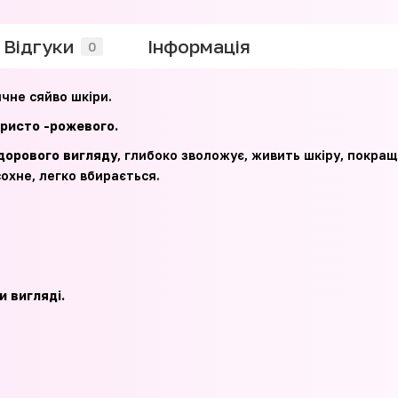
Відгуки
Iнформація
0
чне сяйво шкіри.
бристо -рожевого.
дорового вигляду
, глибоко зволожує, живить шкіру, покращ
охне, легко вбирається.
ь
и вигляді.