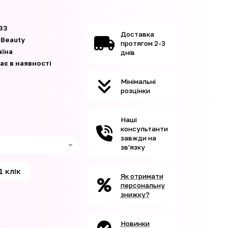
33
Доставка
 Beauty
протягом 2-3
аїна
днів
ає в наявності
Мінімальні
розцінки
Наші
консультанти
завжди на
зв'язку
1 клік
Як отримати
персональну
знижку?
Новинки