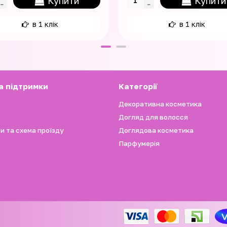
Купити
Купити
в 1 клік
в 1 клік
а підтримки
Категорії
Декоративна косметика
Догляд для волосся
и та схема проїзду
Доглядова косметика
Парфумерія