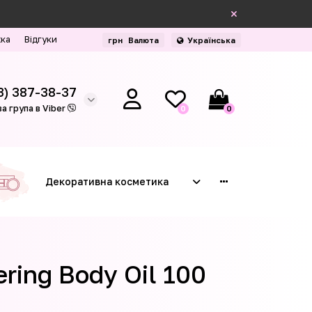
жка
Відгуки
грн
Валюта
Українська
3) 387-38-37
а група в Viber
0
0
Декоративна косметика
ring Body Oil 100