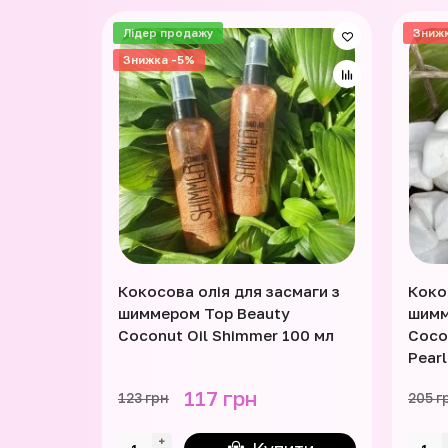
Лідер продажу
Зниж
Знижка -5%
Кокосова олія для засмаги з
Коко
шиммером Top Beauty
шимм
Coconut Oil Shimmer 100 мл
Coco
Pearl
117 грн
123 грн
205 г