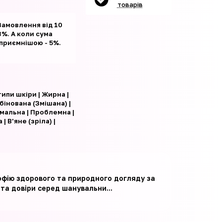
товарів
Замовлення від 10
%. А коли сума
 приємнішою - 5%.
типи шкіри | Жирна |
бінована (Змішана) |
мальна | Проблемна |
 | В'яне (зріла) |
ософію здорового та природного догляду за
 та довіри серед шанувальни...