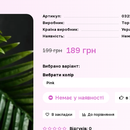
Артикул:
032
Виробник:
Top
Країна виробник:
Укр
Наявність:
Нем
189 грн
199 грн
Вибрано варіант:
Вибрати колір
Немає у наявності
в 
В закладки
До порівняння
Відгуків: 0