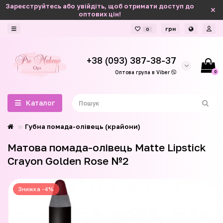
Зареєструйтесь або увійдіть, щоб отримати доступ до
оптових цін!
грн
0
+38 (093) 387-38-37
0
Оптова група в Viber
Каталог
Губна помада-олівець (крайони)
Матова помада-олівець Matte Lipstick
Crayon Golden Rose №2
Знижка -4%