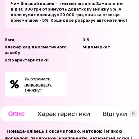
Чим більший кошик — тим менша ціна. Замовлення
від 10 000 грн отримують додаткову знижку 3%. А
коли сума перевищує 20 000 грн, знижка стає ще
приємнішою - 5%. Кошик все розрахує автоматично!
Вага
3.5
Класифікація косметичного
Мідл маркет
засобу
Всі характеристики
Як отримати
персональну
знижку?
Опис
Характеристики
Відгуки
0
Помада-олівець з оксамитовою, матовою і м'якою
формулою. Зволожуючі компоненти, натуральні воски і