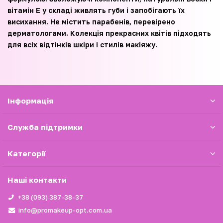
вітамін Е у складі живлять губи і запобігають їх
висихання. Не містить парабенів, перевірено
дерматологами. Колекція прекрасних квітів підходять
для всіх відтінків шкіри і стилів макіяжу.
Iнформація
Служба підтримки
Категорії
Наші контакти
+38 (093) 387-38-37
info@promakeup-opt.com.ua