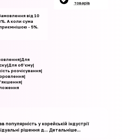
товарів
Замовлення від 10
%. А коли сума
 приємнішою - 5%.
новлення|Для
ску|Для об'єму|
кість розчісування|
оровлення|
'якшення|
ложення
в популярність у корейській індустрії
ідуальні рішення д...
Детальніше...