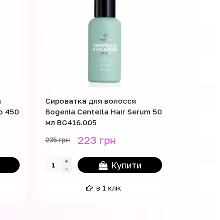
я
Сироватка для волосся
Кондиці
o 450
Bogenia Centella Hair Serum 50
"Інтенс
мл BG416.005
Beauty I
223 грн
235 грн
176 грн
Купити
в 1 клік