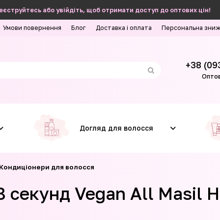
еєструйтесь або увійдіть, щоб отримати доступ до оптових цін!
Умови повернення
Блог
Доставка і оплата
Персональна зни
+38 (09
Оптов
Догляд для волосся
 Кондиціонери для волосся
 секунд Vegan All Masil H