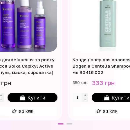
р для зміцнення та росту
Кондиціонер для волосс
ся Soika Capixyl Active
Bogenia Centella Shampo
пунь, маска, сироватка)
мл BG416.002
 грн
333 грн
350 грн
Купити
Купити
в 1 клік
в 1 клік