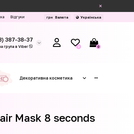
жка
Відгуки
грн
Валюта
Українська
3) 387-38-37
а група в Viber
0
0
Декоративна косметика
air Mask 8 seconds