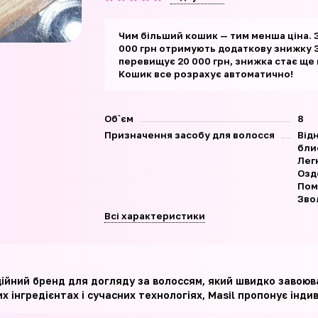
Чим більший кошик — тим менша ціна. 
000 грн отримують додаткову знижку 3
перевищує 20 000 грн, знижка стає ще
Кошик все розрахує автоматично!
Об`єм
8
Призначення засобу для волосся
Від
бли
Лег
Озд
Пом
Зво
Всі характеристики
аційний бренд для догляду за волоссям, який швидко завоюва
 інгредієнтах і сучасних технологіях, Masil пропонує індив