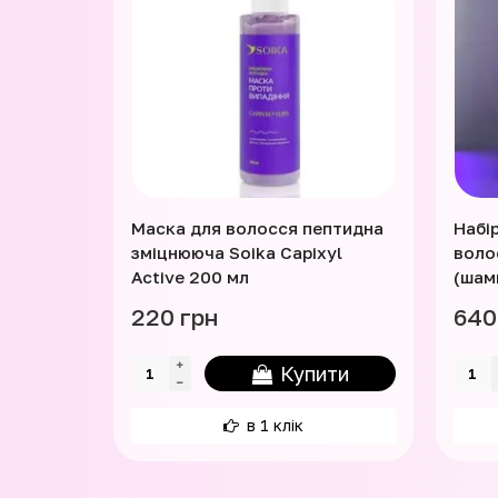
Маска для волосся пептидна
Набі
зміцнююча Soika Capixyl
волос
Active 200 мл
(шам
220 грн
640
Купити
в 1 клік