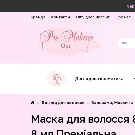
Зар
Бренди
Контакти
Опт, дропшиппінг
Про нас
Доглядова косметика
Догляд для волосся
Бальзами, Маски та
Маска для волосся 8
8 мл Преміальна