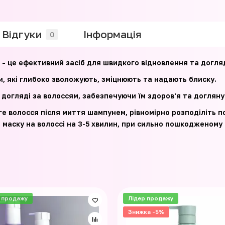
Відгуки
Iнформація
0
 -
це ефективний засіб для швидкого відновлення та догля
 які глибоко зволожують, зміцнюють та надають блиску.
догляді за волоссям, забезпечуючи їм здоров'я та догляну
ге волосся після миття шампунем, рівномірно розподіліть п
маску на волоссі на 3-5 хвилин, при сильно пошкодженому 
 продажу
Лідер продажу
Знижка -5%