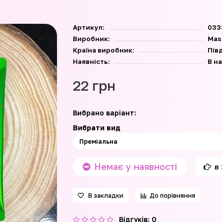
Артикул:
033
Виробник:
Mas
Країна виробник:
Пів
Наявність:
В н
22 грн
Вибрано варіант:
Вибрати вид
Немає у наявності
в 
В закладки
До порівняння
Відгуків: 0