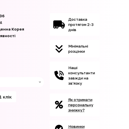
36
Доставка
il
протягом 2-3
денна Корея
днів
аявності
Мінімальні
розцінки
Наші
консультанти
завжди на
зв'язку
1 клік
Як отримати
персональну
знижку?
Новинки