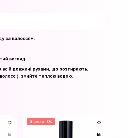
ду за волоссям.
тий вигляд.
о всій довжині рухами, що розтирають,
волоссі), змийте теплою водою.
Знижка -5%
Знижка -