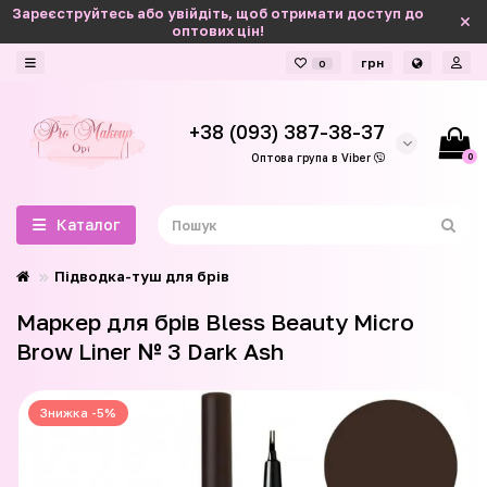
Зареєструйтесь або увійдіть, щоб отримати доступ до
оптових цін!
грн
0
+38 (093) 387-38-37
0
Оптова група в Viber
Каталог
Підводка-туш для брів
Маркер для брів Bless Beauty Micro
Brow Liner № 3 Dark Ash
Знижка -5%