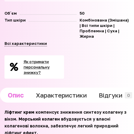
Об`єм
50
Тип шкіри
Комбінована (Змішана)
| Всі типи шкіри |
Проблемна | Суха |
Жирна
Всі характеристики
Як отримати
персональну
знижку?
Опис
Характеристики
Відгуки
0
Ліфтинг крем
компенсує зниження синтезу колагену з
віком.
Морський колаген
вбудовується у власні
колагенові волокна, забезпечує легкий природний
ліфтинг ефект.