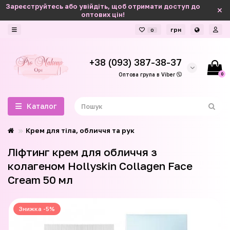
Зареєструйтесь або увійдіть, щоб отримати доступ до
оптових цін!
грн
0
+38 (093) 387-38-37
0
Оптова група в Viber
Каталог
Крем для тіла, обличчя та рук
Ліфтинг крем для обличчя з
колагеном Hollyskin Collagen Face
Cream 50 мл
Знижка -5%