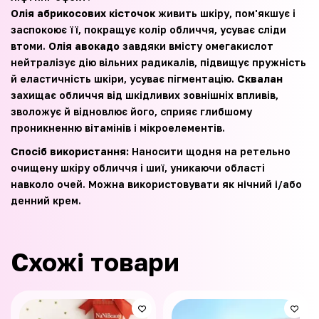
Олія абрикосових кісточок
живить шкіру, пом'якшує і
заспокоює її, покращує колір обличчя, усуває сліди
втоми.
Олія авокадо
завдяки вмісту омегакислот
нейтралізує дію вільних радикалів, підвищує пружність
й еластичність шкіри, усуває пігментацію.
Сквалан
захищає обличчя від шкідливих зовнішніх впливів,
зволожує й відновлює його, сприяє глибшому
проникненню вітамінів і мікроелементів.
Спосіб використання:
Наносити щодня на ретельно
очищену шкіру обличчя і шиї, уникаючи області
навколо очей. Можна використовувати як нiчний i/або
денний крем.
Схожі товари