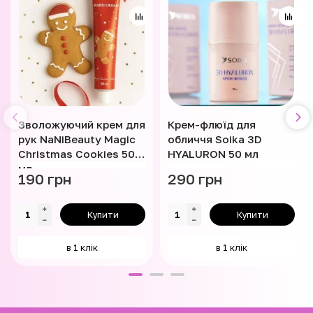
Зволожуючий крем для
Крем-флюїд для
рук NaNiBeauty Magic
обличчя Soika 3D
Christmas Cookies 50
HYALURON 50 мл
мл
190 грн
290 грн
Купити
Купити
в 1 клік
в 1 клік