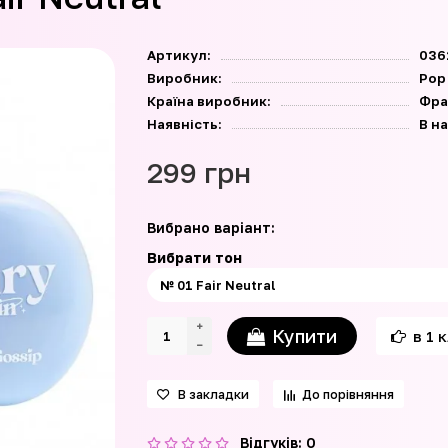
Артикул:
036
Виробник:
Pop
Країна виробник:
Фра
Наявність:
В н
299 грн
Вибрано варіант:
Вибрати тон
Купити
в 1 
В закладки
До порівняння
Відгуків: 0