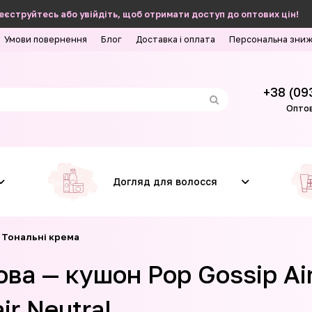
еєструйтесь або увійдіть, щоб отримати доступ до оптових цін!
Умови повернення
Блог
Доставка і оплата
Персональна зни
+38 (09
Оптов
Догляд для волосся
Тональні крема
ва — кушон Pop Gossip Air
ir Neutral