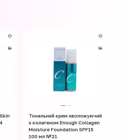
Skin
Тональний крем зволожуючий
Тональн
4
з колагеном Enough Collagen
Color C
Moisture Foundation SPF15
100 мл №21