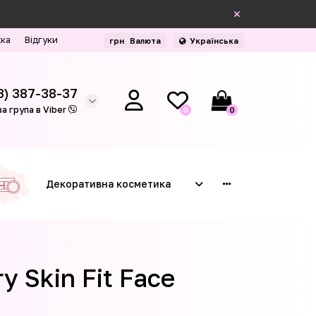
жка
Відгуки
грн
Валюта
Українська
3) 387-38-37
а група в Viber
0
0
Декоративна косметика
y Skin Fit Face