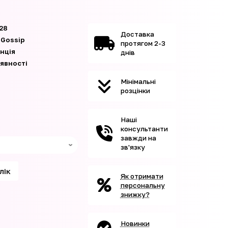
28
Доставка
 Gossip
протягом 2-3
нція
днів
аявності
Мінімальні
розцінки
Наші
консультанти
завжди на
зв'язку
клік
Як отримати
персональну
знижку?
Новинки