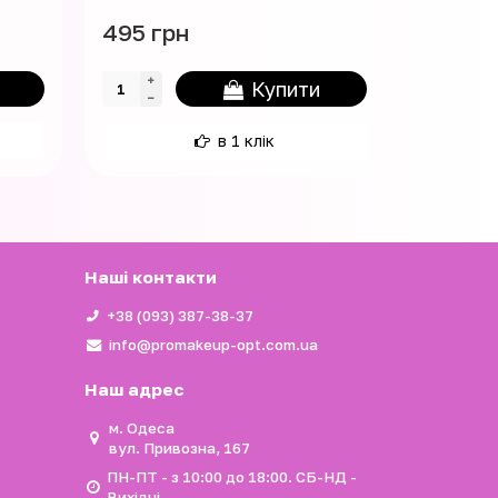
495 грн
568 гр
Купити
в 1 клік
Наші контакти
+38 (093) 387-38-37
info@promakeup-opt.com.ua
Наш адрес
м. Одеса
вул. Привозна, 167
ПН-ПТ - з 10:00 до 18:00. СБ-НД -
Вихідні