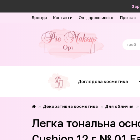
Зар
Бренди
Контакти
Опт, дропшиппінг
Про нас
Доглядова косметика
Декоративна косметика
Для обличчя
Легка тональна осно
Cushion 12 г № 01 Fa