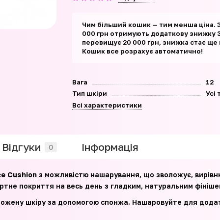
Чим більший кошик — тим менша ціна. 
000 грн отримують додаткову знижку 3
перевищує 20 000 грн, знижка стає ще
Кошик все розрахує автоматично!
Вага
12
Тип шкіри
Усі
Всі характеристики
Відгуки
Iнформація
0
ace Cushion
з можливістю нашарування, що зволожує, вирівню
ртне покриття на весь день з гладким, натуральним фініше
ложену шкіру за допомогою спонжа. Нашаровуйте для додат