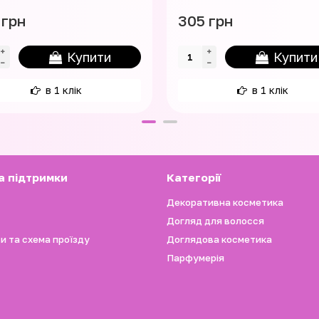
 грн
305 грн
Купити
Купити
в 1 клік
в 1 клік
а підтримки
Категорії
Декоративна косметика
Догляд для волосся
и та схема проїзду
Доглядова косметика
Парфумерія