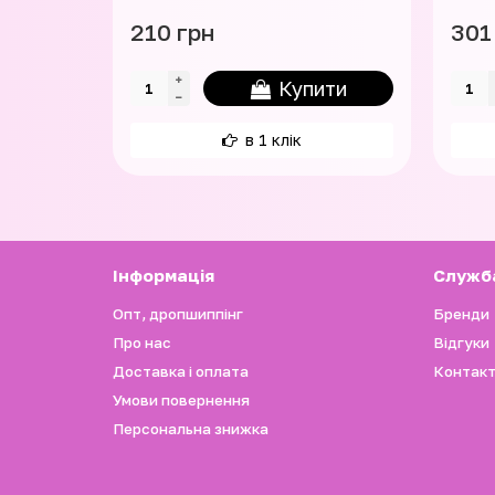
210 грн
301
Купити
в 1 клік
Iнформація
Служб
Опт, дропшиппінг
Бренди
Про нас
Відгуки
Доставка і оплата
Контакт
Умови повернення
Персональна знижка