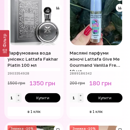
Фільтр
Парфумована вода
Масляні парфуми
унісекс Lattafa Fakhar
жіночі Lattafa Give Me
Platin 100 мл
Gourmand Vanilla Freak
10 мл
2903354928
2889186342
1350 грн
180 грн
1500 грн
200 грн
Купити
Купити
в 1 клік
в 1 клік
Знижка -10%
Знижка -10%