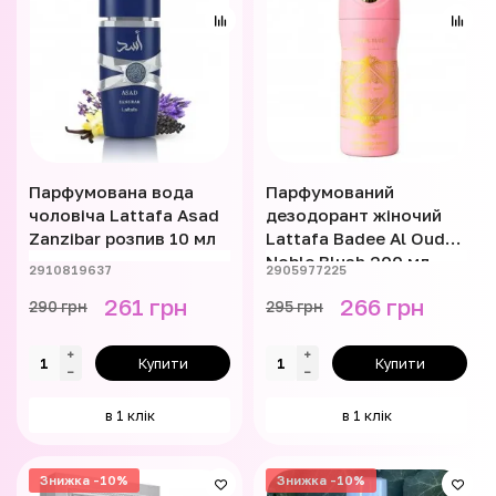
Парфумована вода
Парфумований
чоловіча Lattafa Asad
дезодорант жіночий
Zanzibar розпив 10 мл
Lattafa Badee Al Oud
Noble Blush 200 мл
2910819637
2905977225
261 грн
266 грн
290 грн
295 грн
Купити
Купити
в 1 клік
в 1 клік
Знижка -10%
Знижка -10%