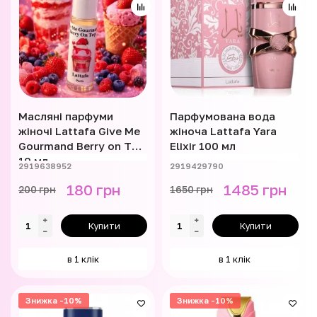
Масляні парфуми
Парфумована вода
жіночі Lattafa Give Me
жіноча Lattafa Yara
Gourmand Berry on Top
Elixir 100 мл
10 мл
2919638952
2919429790
180 грн
1485 грн
200 грн
1650 грн
Купити
Купити
в 1 клік
в 1 клік
Знижка -10%
Знижка -10%