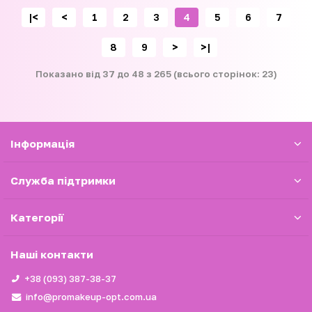
|<
<
1
2
3
4
5
6
7
8
9
>
>|
Показано від 37 до 48 з 265 (всього сторінок: 23)
Iнформація
Служба підтримки
Категорії
Наші контакти
+38 (093) 387-38-37
info@promakeup-opt.com.ua