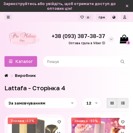
Зареєструйтесь або увійдіть, щоб отримати доступ до
оптових цін!
грн
0
+38 (093) 387-38-37
0
Оптова група в Viber
Каталог
Виробник
Lattafa - Сторінка 4
Знижка -10%
Знижка -10%