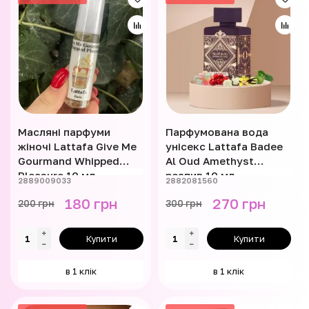
Масляні парфуми
Парфумована вода
жіночі Lattafa Give Me
унісекс Lattafa Badee
Gourmand Whipped
Al Oud Amethyst
Pleasure 10 мл
розпив 10 мл
2889009033
2882081560
180 грн
270 грн
200 грн
300 грн
Купити
Купити
в 1 клік
в 1 клік