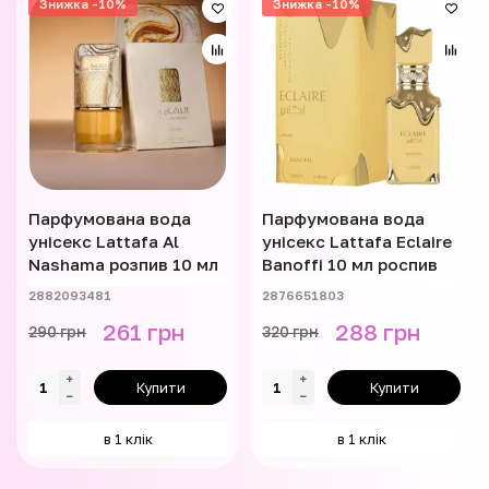
Знижка -10%
Знижка -10%
Парфумована вода
Парфумована вода
унісекс Lattafa Al
унісекс Lattafa Eclaire
Nashama розпив 10 мл
Banoffi 10 мл роспив
2882093481
2876651803
261 грн
288 грн
290 грн
320 грн
Купити
Купити
в 1 клік
в 1 клік