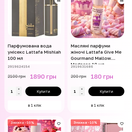
Парфумована вода
Масляні парфуми
унісекс Lattafa Mishlah
жіночі Lattafa Give Me
100 мл
Gourmand Mallow
Madness 10 мл
2919624154
2919631686
1890 грн
180 грн
2100 грн
200 грн
Купити
Купити
в 1 клік
в 1 клік
Знижка -10%
Знижка -10%