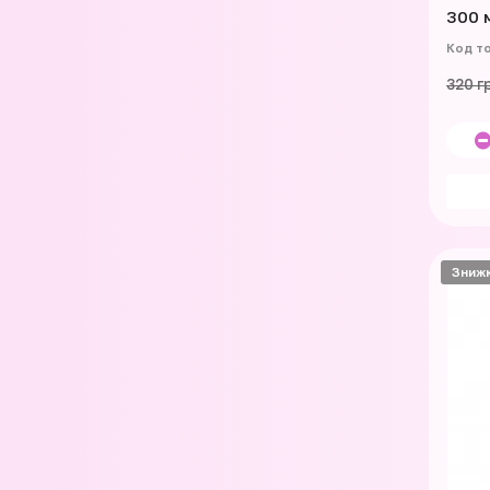
300 
320 г
Зниж