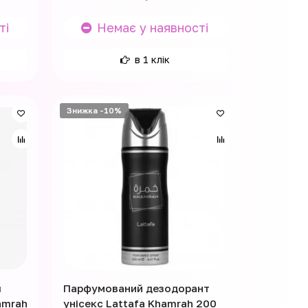
ті
Немає у наявності
в 1 клік
Знижка -10%
ч
Парфумований дезодорант
amrah
унісекс Lattafa Khamrah 200