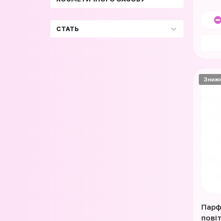
СТАТЬ
Зниж
Парф
пові