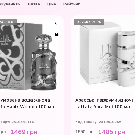
вчуванням
Назва
Ціна
Рейтинг
ка -10%
Знижка -10%
умована вода жіноча
Арабські парфуми жіночі
afa Habik Women 100 мл
Lattafa Yara Moi 100 мл
2819544116
2819519286
1469 грн
1485 грн
грн
1650 грн