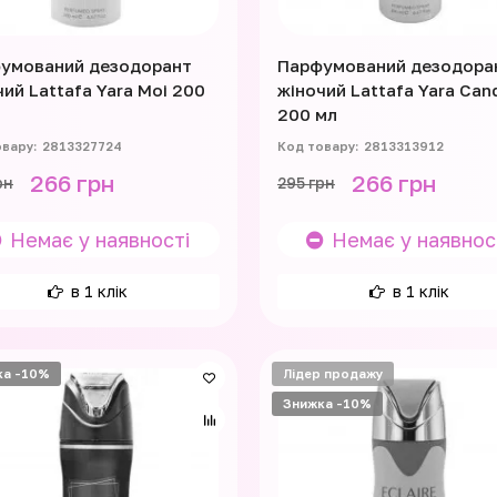
умований дезодорант
Парфумований дезодора
чий Lattafa Yara Moi 200
жіночий Lattafa Yara Can
200 мл
2813327724
2813313912
266 грн
266 грн
рн
295 грн
Немає у наявності
Немає у наявнос
в 1 клік
в 1 клік
ка -10%
Лідер продажу
Знижка -10%