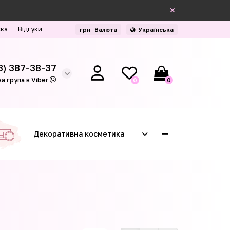
жка
Відгуки
грн
Валюта
Українська
3) 387-38-37
а група в Viber
0
0
Декоративна косметика