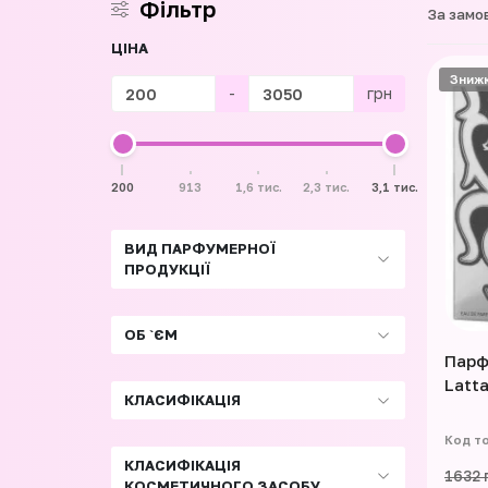
Фільтр
За замо
ЦІНА
Зниж
-
грн
200
913
1,6 тис.
2,3 тис.
3,1 тис.
ВИД ПАРФУМЕРНОЇ
ПРОДУКЦІЇ
ОБ `ЄМ
Парф
Latt
КЛАСИФІКАЦІЯ
КЛАСИФІКАЦІЯ
1632 
КОСМЕТИЧНОГО ЗАСОБУ