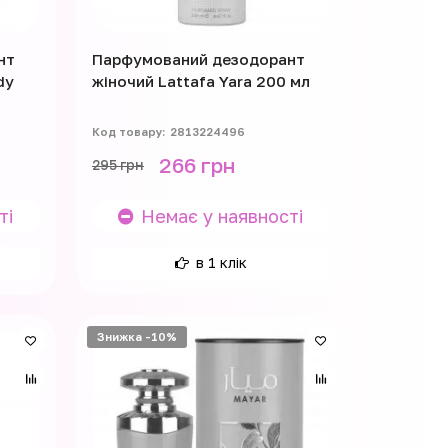
нт
Парфумований дезодорант
dy
жіночий Lattafa Yara 200 мл
2813224496
266 грн
295 грн
ті
Немає у наявності
в 1 клік
Знижка -10%