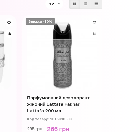
Знижка -10%
Парфумований дезодорант
жіночий Lattafa Fakhar
Lattafa 200 мл
2815398533
266 грн
295 грн