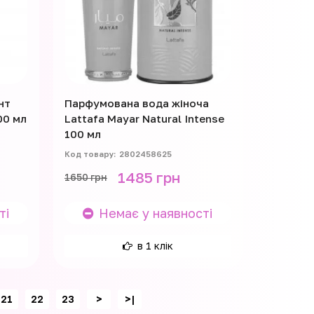
нт
Парфумована вода жіноча
00 мл
Lattafa Mayar Natural Intense
100 мл
2802458625
1485 грн
1650 грн
ті
Немає у наявності
в 1 клік
21
22
23
>
>|