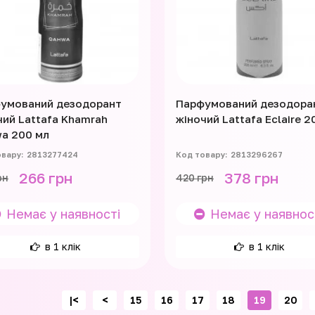
умований дезодорант
Парфумований дезодора
чий Lattafa Khamrah
жіночий Lattafa Eclaire 2
a 200 мл
2813277424
2813296267
266 грн
378 грн
рн
420 грн
Немає у наявності
Немає у наявнос
в 1 клік
в 1 клік
|<
<
15
16
17
18
19
20