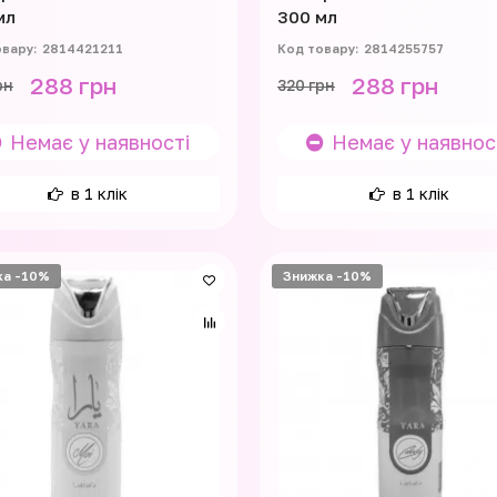
мл
300 мл
2814421211
2814255757
288 грн
288 грн
рн
320 грн
Немає у наявності
Немає у наявнос
в 1 клік
в 1 клік
ка -10%
Знижка -10%