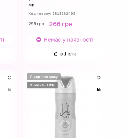
мл
2813262493
266 грн
295 грн
ті
Немає у наявності
в 1 клік
Лідер продажу
Знижка -10%