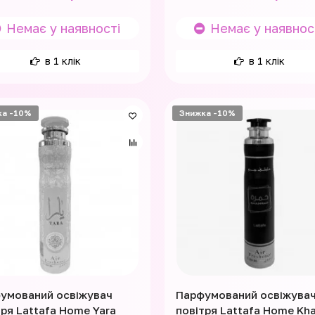
Немає у наявності
Немає у наявнос
в 1 клік
в 1 клік
ка -10%
Знижка -10%
умований освіжувач
Парфумований освіжува
тря Lattafa Home Yara
повітря Lattafa Home Kh