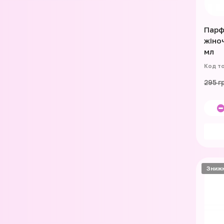
Парф
жіно
мл
295 г
Зниж