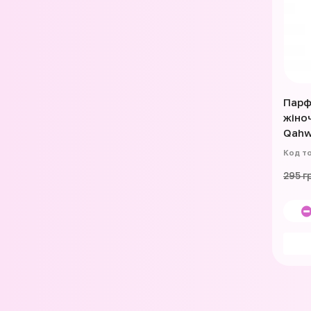
Парф
жіно
Qahw
295 г