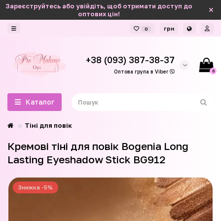
Зареєструйтесь або увійдіть, щоб отримати доступ до
оптових цін!
грн
0
+38 (093) 387-38-37
0
Оптова група в Viber
Каталог
Тіні для повік
Кремові тіні для повік Bogenia Long
Lasting Eyeshadow Stick BG912
Знижка -5%