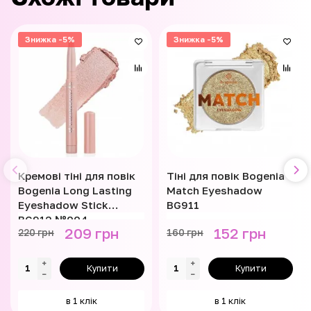
Знижка -5%
Знижка -5%
Кремові тіні для повік
Тіні для повік Bogenia
Bogenia Long Lasting
Match Eyeshadow
Eyeshadow Stick
BG911
BG912 №004
209 грн
152 грн
220 грн
160 грн
Купити
Купити
в 1 клік
в 1 клік