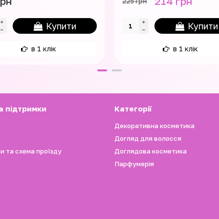
грн
214 грн
225 грн
Купити
Купити
в 1 клік
в 1 клік
а підтримки
Категорії
Декоративна косметика
Догляд для волосся
и та схема проїзду
Доглядова косметика
Парфумерія