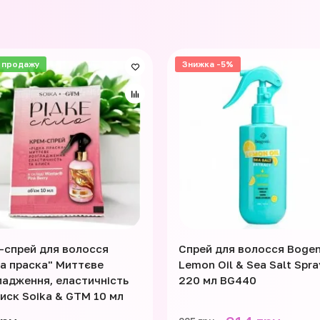
 продажу
Знижка -5%
-спрей для волосся
Спрей для волосся Bogen
ка праска" Миттєве
Lemon Oil & Sea Salt Spra
ладження, еластичність
220 мл BG440
лиск Soika & GTM 10 мл