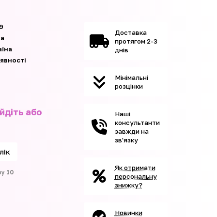
9
Доставка
ka
протягом 2-3
аїна
днів
аявності
Мінімальні
розцінки
йдіть або
Наші
консультанти
завжди на
зв'язку
клік
Як отримати
ру
10
персональну
знижку?
Новинки