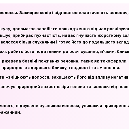
 волосся.
Захищає колір і відновлює еластичність волосся
икулу, допомагає запобігти пошкодженню під час розчісуван
якшує, прибирає пухнастість, надає гнучкість жорсткому во
волосся більш слухняним і готує його до подальшого вклад
ся, робить його податливим до розчісування, м’яким, блиск
і джерела безлічі поживних речовин, таких як токофероли, 
 природного здорового блиску, гладкості та зміцнення.
ти
–зміцнюють волосся, захищають його від впливу негати
езпечує природний захист шкіри голови та волосся від не
 вологе, підсушене рушником волосся, уникаючи прикоренево
 бажанням.