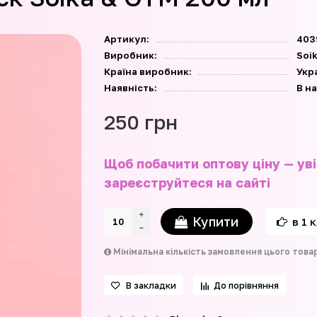
Артикул:
403
Виробник:
Soi
Країна виробник:
Укр
Наявність:
В н
250 грн
Щоб побачити оптову ціну — уві
зареєструйтеся на сайті
Купити
в 1 
Мінімальна кількість замовлення цього това
В закладки
До порівняння