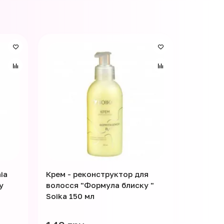
Знижка -
ia
Крем - реконструктор для
Спрей-е
y
волосся "Формула блиску "
Bogenia 
Soika 150 мл
Detangli
250 мл