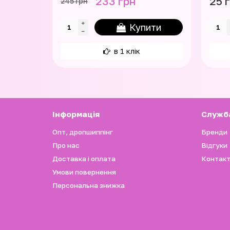
233 грн
25 
245 грн
Купити
в 1 клік
Iнформація
Служб
Опт, дропшиппінг
Бренди
Про нас
Відгуки
Доставка і оплата
Контакт
Умови повернення
Персональна знижка