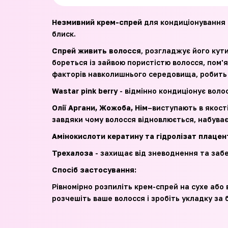
Незмивний крем-спрей
для кондиціонування
блиск.
Спрей живить волосся
, розгладжує його кут
бореться із зайвою пористістю волосся, пом'
факторів навколишнього середовища, робить 
Wastar pink berry
- відмінно кондиціонує волос
Олії Аргани, Жожоба, Нім
–виступають в якост
завдяки чому волосся відновлюється, набуває
Амінокислоти кератину
та гідролізат плацен
Трехалоза
- захищає від зневоднення та заб
Спосіб застосування:
Рівномірно розпиліть крем-спрей на сухе або
розчешіть ваше волосся і зробіть укладку за