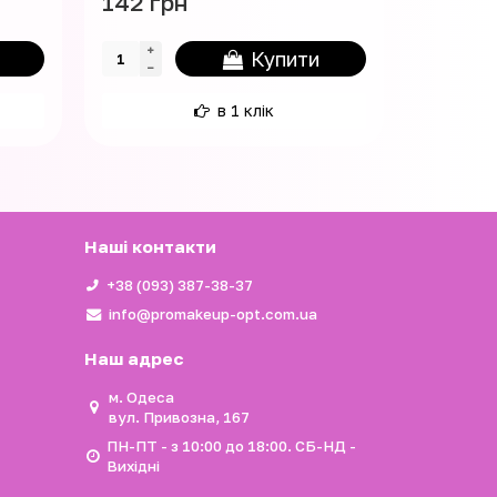
142 грн
225 грн
Купити
в 1 клік
Наші контакти
+38 (093) 387-38-37
info@promakeup-opt.com.ua
Наш адрес
м. Одеса
вул. Привозна, 167
ПН-ПТ - з 10:00 до 18:00. СБ-НД -
Вихідні