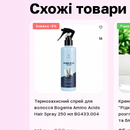
Схожі товари
Знижка -5%
Лідер
Термозахисний спрей для
Крем
волосся Bogenia Amino Acids
"Рід
Hair Spray 250 мл BG433.004
розг
та б