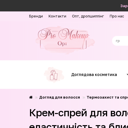
Зар
Бренди
Контакти
Опт, дропшиппінг
Про нас
Доглядова косметика
Догляд для волосся
Термозахист та спр
Крем-спрей для вол
еластичність та бли