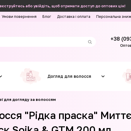
еєструйтесь або увійдіть, щоб отримати доступ до оптових цін!
Умови повернення
Блог
Доставка і оплата
Персональна зни
+38 (09
Оптов
Догляд для волосся
еї для догляду за волоссям
осся "Рідка праска" Митт
ск Soika & GTM 200 мл