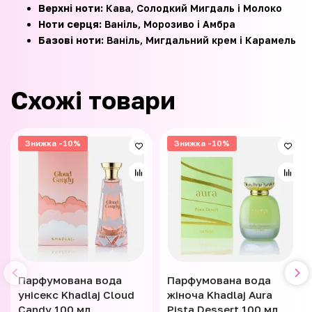
Верхні ноти:
Кава, Солодкий Мигдаль і Молоко
Ноти серця:
Ваніль, Морозиво і Амбра
Базові ноти:
Ваніль, Мигдальний крем і Карамель
Схожі товари
Знижка -10%
Знижка -10%
Парфумована вода
Парфумована вода
унісекс Khadlaj Cloud
жіноча Khadlaj Aura
Candy 100 мл
Pista Dessert 100 мл