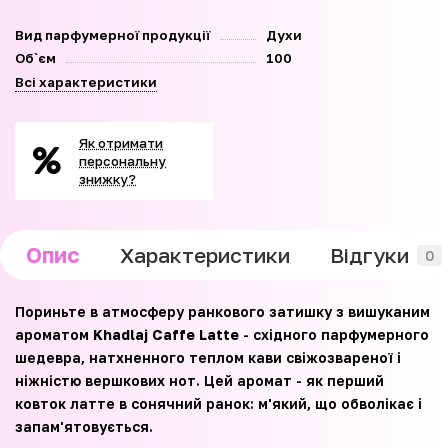
Вид парфумерної продукції
Духи
Об`єм
100
Всі характеристики
Як отримати
персональну
знижку?
Опис
Характеристики
Відгуки
0
Пориньте в атмосферу ранкового затишку з вишуканим
ароматом
Khadlaj Caffe Latte
- східного парфумерного
шедевра, натхненного теплом кави свіжозвареної і
ніжністю вершкових нот. Цей аромат - як перший
ковток латте в сонячний ранок: м'який, що обволікає і
запам'ятовується.