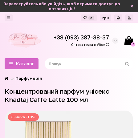
Зареєструйтесь або увійдіть, щоб отримати доступ до
оптових цін!
грн
0
+38 (093) 387-38-37
0
Оптова група в Viber
Каталог
Парфумерія
Концентрований парфум унісекс
Khadlaj Caffe Latte 100 мл
Знижка -10%