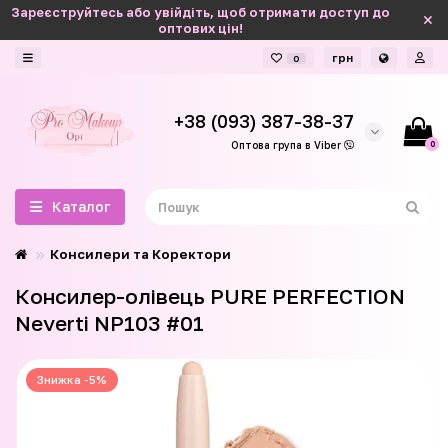
Зареєструйтесь або увійдіть, щоб отримати доступ до
оптових цін!
грн
0
+38 (093) 387-38-37
0
Оптова група в Viber
Каталог
Консилери та Коректори
Консилер-олівець PURE PERFECTION
Neverti NP103 #01
Знижка -5%