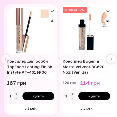
Знижка -5%
Консилер для особи
Консилер Bogenia
TopFace Lasting Finish
Matte Velveet BG620 -
Instyle PT-461 №06
No2 (Vanilla)
167 грн
114 грн
120 грн
Купити
Купити
в 1 клік
в 1 клік