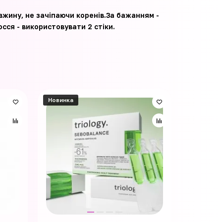
вжину, не зачіпаючи коренів.За бажанням -
сся - використовувати 2 стіки.
Новинка
Новинка