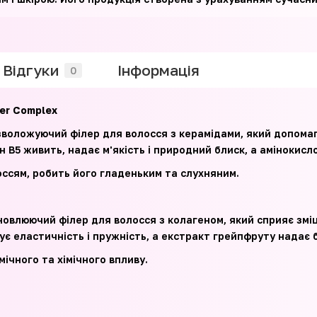
Відгуки
Iнформація
0
ler Complex
зволожуючий філер для волосся з керамідами, який допома
ін В5 живить, надає м'якість і природний блиск, а аміноки
оссям, робить його гладеньким та слухняним.
новлюючий філер для волосся з колагеном, який сприяє з
є еластичність і пружність, а екстракт грейпфруту надає бл
ічного та хімічного впливу.