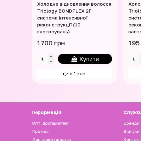
Холодне відновлення волосся
Холо
Triology BONDPLEX 2F
Trio
система інтенсивної
сист
реконструкції (10
рекон
застосувань)
заст
1700 грн
195
Купити
в 1 клік
Iнформація
Служб
Опт, дропшиппінг
Бренди
Про нас
Відгуки
Доставка і оплата
Контакт