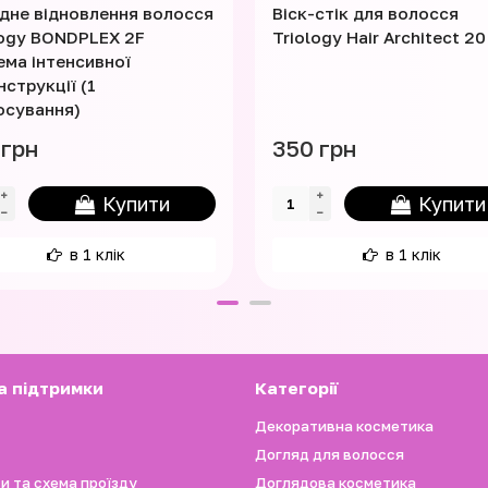
дне відновлення волосся
Віск-стік для волосся
logy BONDPLEX 2F
Triology Hair Architect 20
ема інтенсивної
струкції (1
осування)
 грн
350 грн
Купити
Купити
в 1 клік
в 1 клік
а підтримки
Категорії
Декоративна косметика
Догляд для волосся
и та схема проїзду
Доглядова косметика