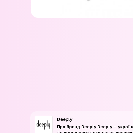
Deeply
Про бренд Deeply Deeply — украї
до щоденного догляду за волоссям