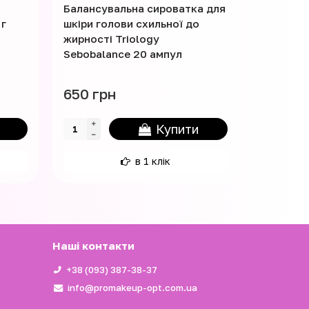
Балансувальна сироватка для
Балансу
 г
шкіри голови схильної до
шкіри го
жирності Triology
жирності
Sebobalance 20 ампул
Sebobal
650 грн
45 грн
Купити
в 1 клік
Наші контакти
+38 (093) 387-38-37
info@promakeup-opt.com.ua