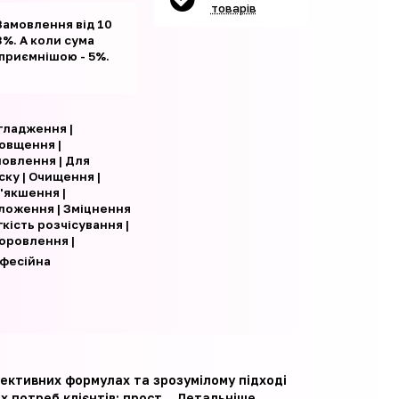
товарів
Замовлення від 10
%. А коли сума
 приємнішою - 5%.
гладження |
овщення |
новлення | Для
ску | Очищення |
'якшення |
ложення | Зміцнення
гкість розчісування |
оровлення |
фесійна
фективних формулах та зрозумілому підході
 потреб клієнтів: прост...
Детальніше...