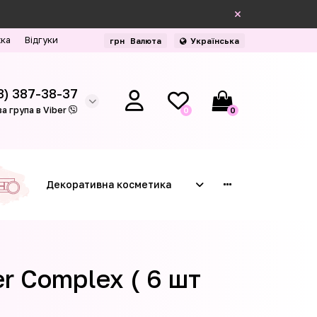
жка
Відгуки
грн
Валюта
Українська
3) 387-38-37
а група в Viber
0
0
Декоративна косметика
er Complex ( 6 шт