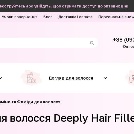
еєструйтесь або увійдіть, щоб отримати доступ до оптових цін!
Умови повернення
Блог
Доставка і оплата
Персональна зни
+38 (09
Оптов
Догляд для волосся
таміни та Флюїди для волосся
я волосся Deeply Hair Fill