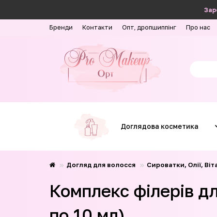
Зар
Бренди
Контакти
Опт, дропшиппінг
Про нас
Доглядова косметика
Догляд для волосся
Сироватки, Олії, Ві
Комплекс філерів дл
по 10 мл)