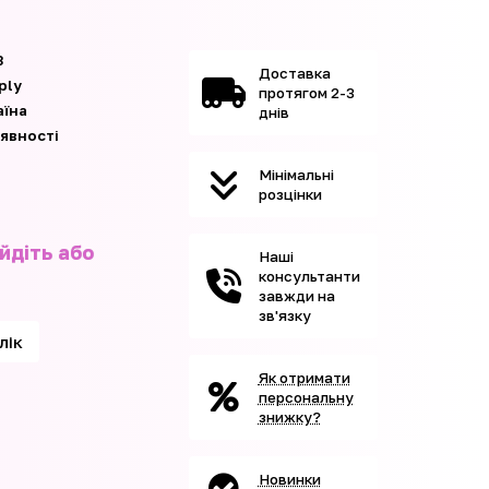
3
Доставка
ply
протягом 2-3
аїна
днів
аявності
Мінімальні
розцінки
йдіть або
Наші
консультанти
завжди на
зв'язку
клік
Як отримати
персональну
знижку?
Новинки