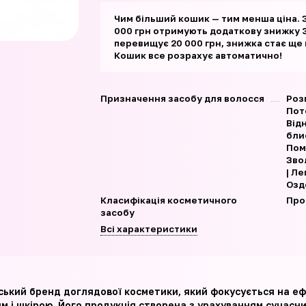
Чим більший кошик — тим менша ціна. 
000 грн отримують додаткову знижку 3
перевищує 20 000 грн, знижка стає ще
Кошик все розрахує автоматично!
Призначення засобу для волосся
Роз
Пот
Від
бли
Пом
Зво
| Ле
Озд
Класифікація косметичного
Про
засобу
Всі характеристики
нський бренд доглядової косметики, який фокусується на е
 і шкірою. Його продукція створена з урахуванням сучасних