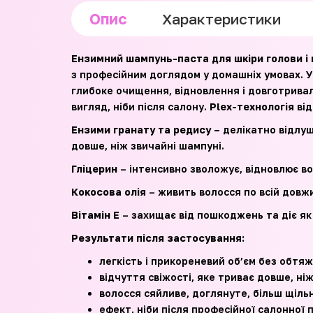
Опис
Характеристики
Ензимний шампунь-паста для шкіри голови і 
з професійним доглядом у домашніх умовах. 
глибоке очищення, відновлення і довготривал
вигляд, ніби після салону.
Plex-технологія
від
Ензими гранату та редису –
делікатно відлущ
довше, ніж звичайні шампуні.
Гліцерин
– інтенсивно зволожує, відновлює во
Кокосова олія
– живить волосся по всій довжи
Вітамін Е
– захищає від пошкоджень та діє як
Результати після застосування:
легкість і прикореневий об’єм без обтя
відчуття свіжості, яке триває довше, ні
волосся сяйливе, доглянуте, більш щіль
ефект, ніби після професійної салонної 