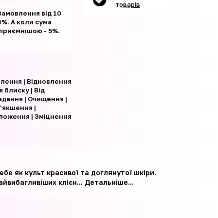
товарів
Замовлення від 10
%. А коли сума
 приємнішою - 5%.
лення | Відновлення
я блиску | Від
адання | Очищення |
'якшення |
ложення | Зміцнення
ебе як культ красивої та доглянутої шкіри.
йвибагливіших клієн...
Детальніше...