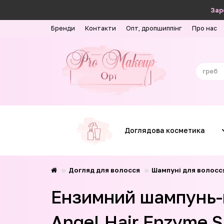
Зар
Бренди
Контакти
Опт, дропшиппінг
Про нас
Доглядова косметика
Догляд для волосся
Шампуні для волосс
Ензимний шампунь-п
Angel Hair Enzyme 