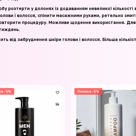
обу розтерти у долонях із додаванням невеликої кількості 
голови і волосся, спінити масажними рухами, ретельно зми
і повторити процедуру. Можливе щоденне використання.
Для 
 тиждень.
ить від забруднення шкіри голови і волосся. Більша кількіс
ка -5%
Знижка -5%