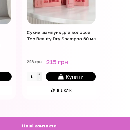
Сухий шампунь для волосся
Зволожу
Top Beauty Dry Shampoo 60 мл
всіх тип
л
Aquamat
215 грн
440 г
226 грн
Купити
в 1 клік
Наші контакти