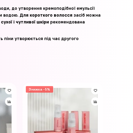
води, до утворення кремоподібної емульсії
ти водою.
Для короткого волосся
засіб можна
сухої і чутливої шкіри
рекомендована
ть піни утворюється під час другого
Знижка -5%