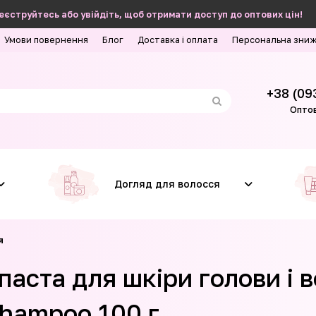
еєструйтесь або увійдіть, щоб отримати доступ до оптових цін!
Умови повернення
Блог
Доставка і оплата
Персональна зни
+38 (09
Оптов
Догляд для волосся
я
аста для шкіри голови і 
Shampoo 100 г