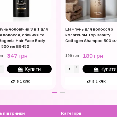
унь чоловічий 3 в 1 для
Шампунь для волосся з
я волосся, обличчя та
колагеном Top Beauty
Bogenia Hair Face Body
Collagen Shampoo 500 м
 500 мл BG450
347 грн
189 грн
рн
199 грн
Купити
Купити
в 1 клік
в 1 клік
а підтримки
Категорії