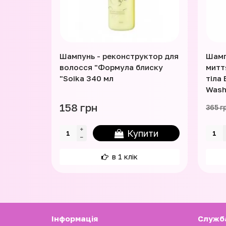
Шампунь - реконструктор для
Шамп
волосся "Формула блиску
митт
"Soika 340 мл
тіла 
Wash
158 грн
365 г
Купити
в 1 клік
Iнформація
Служб