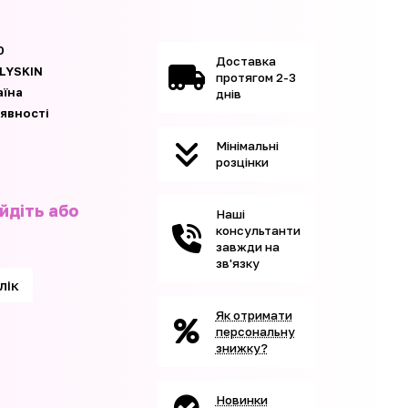
0
Доставка
LYSKIN
протягом 2-3
аїна
днів
аявності
Мінімальні
розцінки
йдіть або
Наші
консультанти
завжди на
зв'язку
клік
Як отримати
персональну
знижку?
Новинки