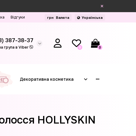
жка
Відгуки
грн
Валюта
Українська
3) 387-38-37
а група в Viber
0
0
Декоративна косметика
волосся HOLLYSKIN