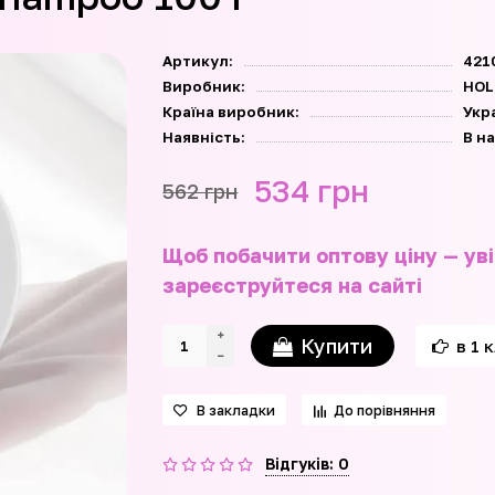
Артикул:
421
Виробник:
HOL
Країна виробник:
Укр
Наявність:
В н
534 грн
562 грн
Щоб побачити оптову ціну — уві
зареєструйтеся на сайті
Купити
в 1 
В закладки
До порівняння
Відгуків: 0