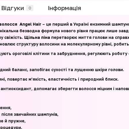
Відгуки
Iнформація
0
волосся Angel Hair
– це перший в Україні ензимний шампунь
Унікальна безводна формула нового рівня працює лише зав
у свіжість.
Щільна піна
перетворює миття голови на справж
новлює структуру волосини на молекулярному рівні, робить
ують ороговілі клітини та забруднення, регулюють роботу са
дний баланс, запобігає сухості та лущенню шкіри голови.
ні, повертає м’якість, еластичність і природний блиск.
 антиоксидант, допомагає зберегти волосся міцним і напов
ження,
ж після звичайних шампунів,
не й пружне,
процедури.