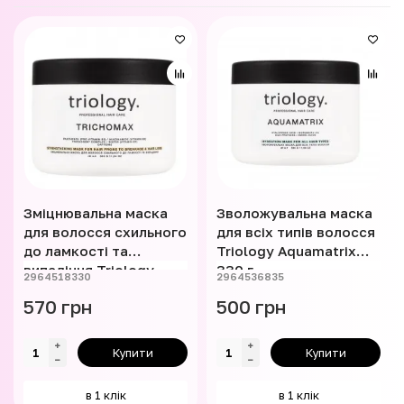
Зміцнювальна маска
Зволожувальна маска
для волосся схильного
для всіх типів волосся
до ламкості та
Triology Aquamatrix
випадіння Triology
330 г
2964518330
2964536835
Trichomax 330 г
570 грн
500 грн
Купити
Купити
в 1 клік
в 1 клік