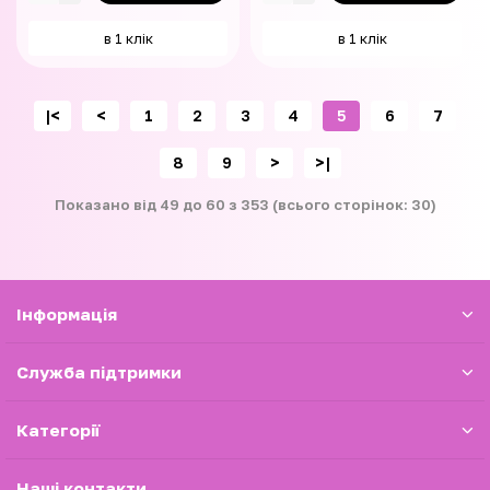
в 1 клік
в 1 клік
|<
<
1
2
3
4
5
6
7
8
9
>
>|
Показано від 49 до 60 з 353 (всього сторінок: 30)
Iнформація
Служба підтримки
Категорії
Наші контакти