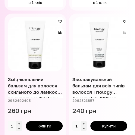
в 1 клік
в 1 клік
Зміцнювальний
Зволожувальний
бальзам для волосся
бальзам для всіх типів
схильного до ламкості
волосся Triology
та випадіння Triology
Aquamatrix 200 мл
2962492405
2962523857
Trichomax 200 мл
260 грн
240 грн
Купити
Купити