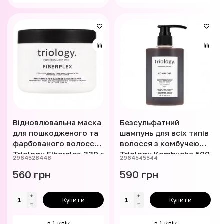
Відновлювальна маска
Безсульфатний
для пошкодженого та
шампунь для всіх типів
фарбованого волосся
волосся з комбучею
Triology Fiberplex 330 г
Triology Kombucha 500
2964528448
2964545544
мл
560 грн
590 грн
Купити
Купити
в 1 клік
в 1 клік