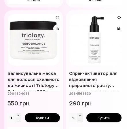
Балансувальна маска
Cпрей-активатор для
для волосся схильного
відновлення
до жирності Triology
природного росту
Sebobalance 330 г
волосся, схильного до
2964504053
2964566530
випадіння Triology
550 грн
290 грн
Trichomax 80 мл
Купити
Купити