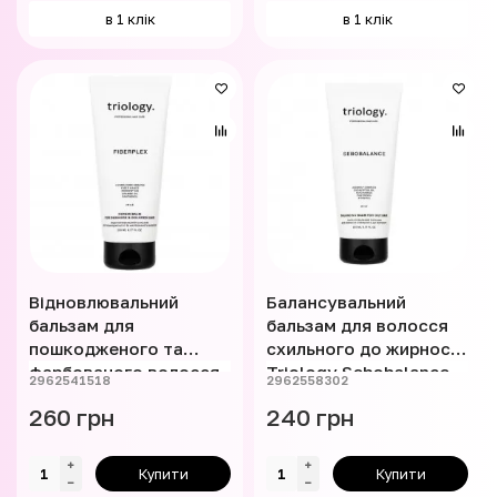
в 1 клік
в 1 клік
Відновлювальний
Балансувальний
бальзам для
бальзам для волосся
пошкодженого та
схильного до жирності
фарбованого волосся
Triology Sebobalance
2962541518
2962558302
Triology Fiberplex 200
200 мл
260 грн
240 грн
мл
Купити
Купити