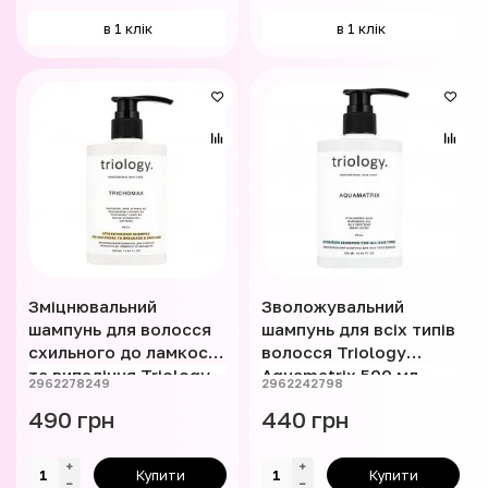
в 1 клік
в 1 клік
Зміцнювальний
Зволожувальний
шампунь для волосся
шампунь для всіх типів
схильного до ламкості
волосся Triology
та випадіння Triology
Aquamatrix 500 мл
2962278249
2962242798
Trichomax 500 мл
490 грн
440 грн
Купити
Купити