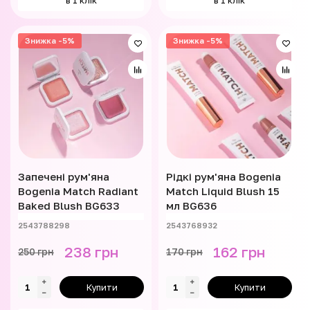
в 1 клік
в 1 клік
Знижка -5%
Знижка -5%
Запечені рум'яна
Рідкі рум'яна Bogenia
Bogenia Match Radiant
Match Liquid Blush 15
Baked Blush BG633
мл BG636
2543788298
2543768932
238 грн
162 грн
250 грн
170 грн
Купити
Купити