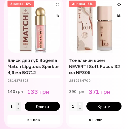
Знижка -5%
Знижка -5%
Блиск для губ Bogenia
Тональний крем
Match Lipgloss Sparkle
NEVERTI Soft Focus 32
4,6 мл BG712
мл NP305
2814378525
2812764700
133 грн
371 грн
140 грн
390 грн
Купити
Купити
в 1 клік
в 1 клік