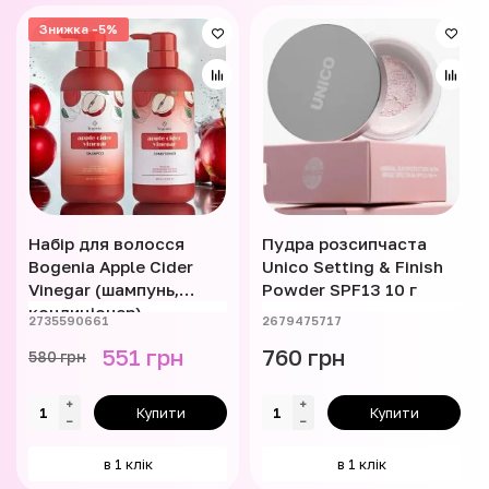
Знижка -5%
Набір для волосся
Пудра розсипчаста
Bogenia Apple Cider
Unico Setting & Finish
Vinegar (шампунь,
Powder SPF13 10 г
кондиціонер)
2735590661
2679475717
551 грн
760 грн
580 грн
Купити
Купити
в 1 клік
в 1 клік