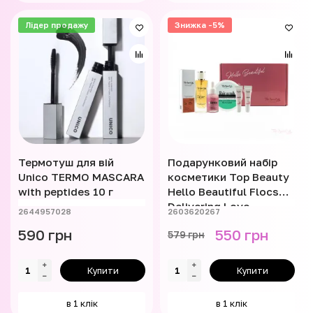
Лідер продажу
Знижка -5%
Термотуш для вій
Подарунковий набір
Unico TERMO MASCARA
косметики Top Beauty
with peptides 10 г
Hello Beautiful Flocs
Delivering Love
2644957028
2603620267
590 грн
550 грн
579 грн
Купити
Купити
в 1 клік
в 1 клік