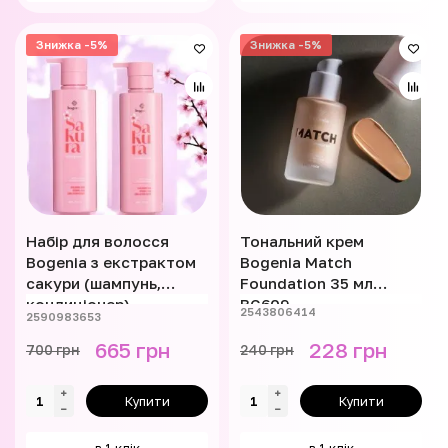
Знижка -5%
Знижка -5%
Набір для волосся
Тональний крем
Bogenia з екстрактом
Bogenia Match
сакури (шампунь,
Foundation 35 мл
кондиціонер)
BG609
2543806414
2590983653
665 грн
228 грн
700 грн
240 грн
Купити
Купити