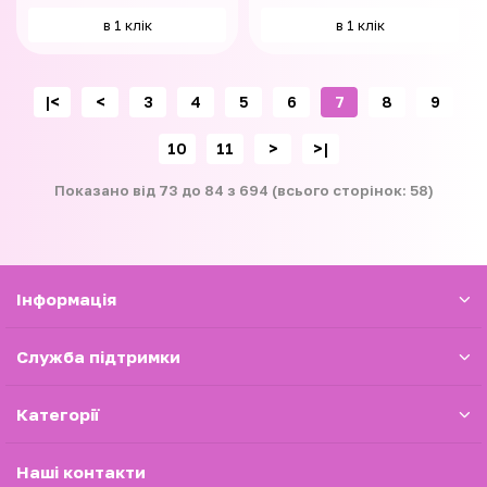
в 1 клік
в 1 клік
|<
<
3
4
5
6
7
8
9
10
11
>
>|
Показано від 73 до 84 з 694 (всього сторінок: 58)
Iнформація
Служба підтримки
Категорії
Наші контакти