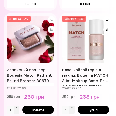
в 1 клік
в 1 клік
Знижка -5%
Знижка -5%
Запечений бронзер
База-хайлайтер під
Bogenia Match Radiant
макіяж Bogenia MATCH
Baked Bronzer BG670
3 in1 Makeup Base, Face
& Body Highlighter 35
2542852109
2542824481
мл BG613
238 грн
238 грн
250 грн
250 грн
Купити
Купити