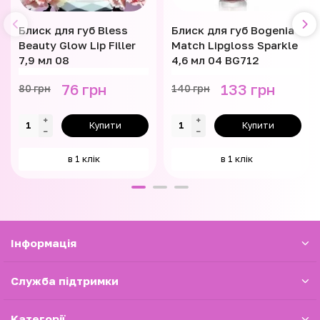
Блиск для губ Bless
Блиск для губ Bogenia
Beauty Glow Lip Filler
Match Lipgloss Sparkle
7,9 мл 08
4,6 мл 04 BG712
76 грн
133 грн
80 грн
140 грн
Купити
Купити
в 1 клік
в 1 клік
Iнформація
Служба підтримки
Категорії