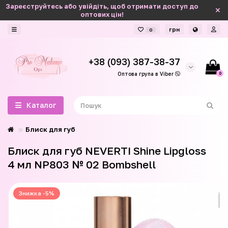
Зареєструйтесь або увійдіть, щоб отримати доступ до
оптових цін!
грн
0
+38 (093) 387-38-37
0
Оптова група в Viber
Каталог
Блиск для губ
Блиск для губ NEVERTI Shinе Lipgloss
4 мл NP803 № 02 Bombshell
Знижка -5%