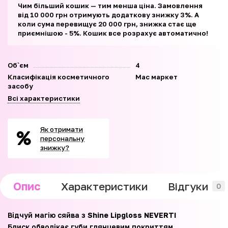
Чим більший кошик — тим менша ціна. Замовлення
від 10 000 грн отримують додаткову знижку 3%. А
коли сума перевищує 20 000 грн, знижка стає ще
приємнішою - 5%. Кошик все розрахує автоматично!
Об`єм
4
Класифікація косметичного
Мас маркет
засобу
Всі характеристики
Як отримати
персональну
знижку?
Опис
Характеристики
Відгуки
0
Відчуй магію сяйва з
Shine Lipgloss NEVERTI
Блиск обволікає губи глянцевим покриттям,