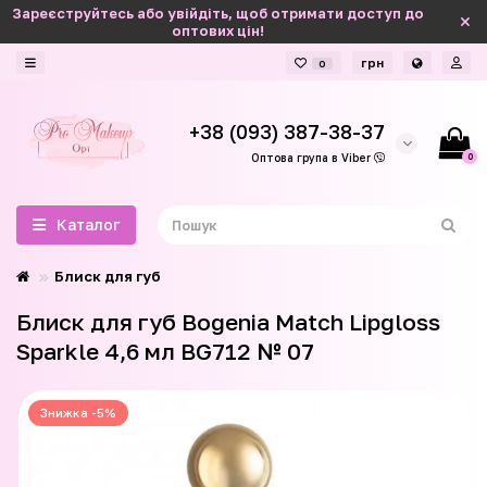
Зареєструйтесь або увійдіть, щоб отримати доступ до
оптових цін!
грн
0
+38 (093) 387-38-37
0
Оптова група в Viber
Каталог
Блиск для губ
Блиск для губ Bogenia Match Lipgloss
Sparkle 4,6 мл BG712 № 07
Знижка -5%