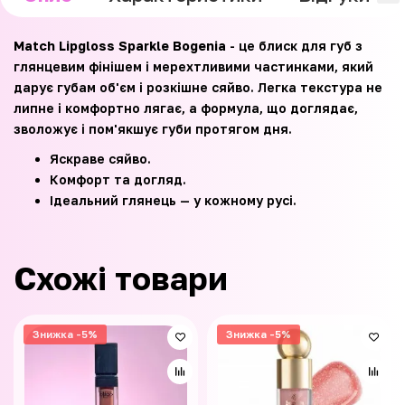
Match Lipgloss Sparkle Bogenia
- це блиск для губ з
глянцевим фінішем і мерехтливими частинками, який
дарує губам об'єм і розкішне сяйво. Легка текстура не
липне і комфортно лягає, а формула, що доглядає,
зволожує і пом'якшує губи протягом дня.
Яскраве сяйво.
Комфорт та догляд.
Ідеальний глянець — у кожному русі.
Схожі товари
Знижка -5%
Знижка -5%