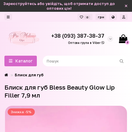
Зареєструйтесь або увійдіть, щоб отримати доступ до
оптових цін!
грн
0
+38 (093) 387-38-37
0
Оптова група в Viber
Каталог
Блиск для губ
Блиск для губ Bless Beauty Glow Lip
Filler 7,9 мл
Знижка -5%