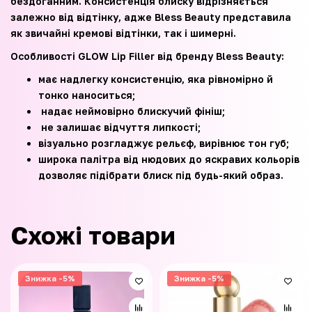
бездоганним. Консистенція блиску відрізняється
залежно від відтінку, адже Bless Beauty представила
як звичайні кремові відтінки, так і шимерні.
Особливості GLOW Lip Filler від бренду Bless Beauty:
має надлегку консистенцію, яка рівномірно й
тонко наноситься;
надає неймовірно блискучий фініш;
не залишає відчуття липкості;
візуально розгладжує рельєф, вирівнює тон губ;
широка палітра від нюдових до яскравих кольорів
дозволяє підібрати блиск під будь-який образ.
Схожі товари
Знижка -5%
Знижка -5%