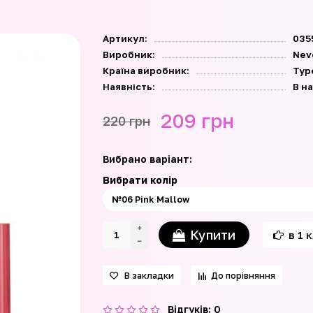
Артикул:
035
Виробник:
Nev
Країна виробник:
Тур
Наявність:
В н
209 грн
220 грн
Вибрано варіант:
Вибрати колір
Купити
в 1 
В закладки
До порівняння
Відгуків: 0