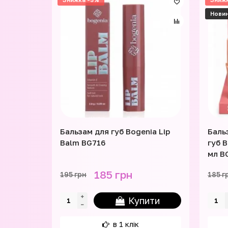
Нови
Бальзам для губ Bogenia Lip
Баль
Balm BG716
губ B
мл B
185 грн
195 грн
185 г
Купити
в 1 клік