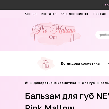
Зар
Бренди
Контакти
Опт, дропшиппінг
Про нас
Доглядова косметика
Декоративна косметика
Для губ
Баль
Бальзам для губ NE
Pink Mallow