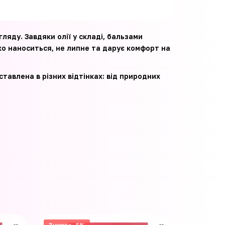
ляду. Завдяки олії у складі, бальзами
ко наноситься, не липне та дарує комфорт на
влена ​​в різних відтінках: від природних
Знижка -5%
Знижка -