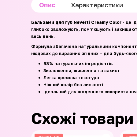
Опис
Характеристики
Бальзами для губ Neverti Creamy Color
- це і
глибоко зволожують, пом'якшують і захищають
весь день.
Формула збагачена натуральними компонентами
нюдових до виразних ягідних – для будь-яког
68% натуральних інгредієнтів
Зволоження, живлення та захист
Легка кремова текстура
Ніжний колір без липкості
Ідеальний для щоденного використання
Схожі товари
Знижка -5%
Зниж