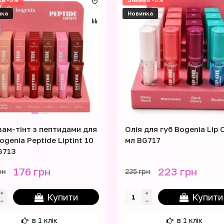
нка
Новинка
зам-тінт з пептидами для
Олія для губ Bogenia Lip O
ogenia Peptide Liptint 10
мл BG717
G713
176 грн
223 грн
рн
235 грн
Купити
Купити
в 1 клік
в 1 клік