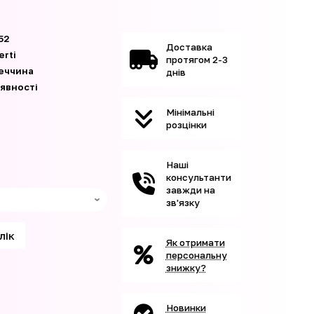
52
Доставка
erti
протягом 2-3
еччина
днів
аявності
Мінімальні
розцінки
Наші
консультанти
завжди на
зв'язку
клік
Як отримати
персональну
знижку?
Новинки