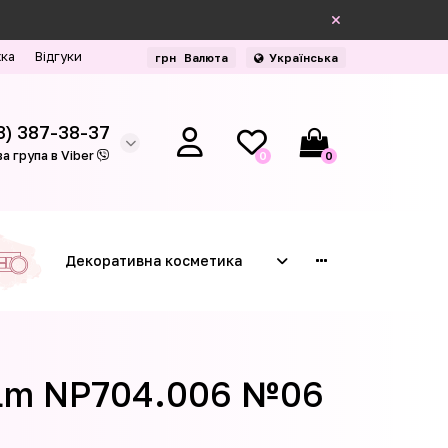
жка
Відгуки
грн
Валюта
Українська
3) 387-38-37
а група в Viber
0
0
Декоративна косметика
Balm NP704.006 №06