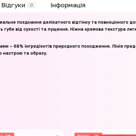
Відгуки
Iнформація
0
деальне поєднання делікатного відтінку та повноцінного дог
 губи від сухості та лущення. Ніжна кремова текстура лег
 – 68% інгредієнтів природного походження. Лінія предста
о настрою та образу.
ка -5%
Знижка -5%