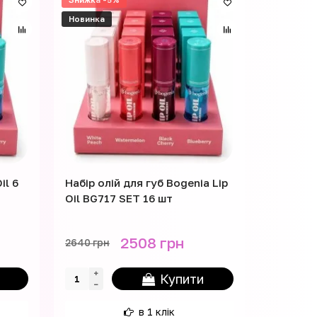
Новинка
Новинка
il 6
Набір олій для губ Bogenia Lip
Набір ба
Oil BG717 SET 16 шт
пептида
Liptint 
2508 грн
2640 грн
2990 грн
Купити
в 1 клік