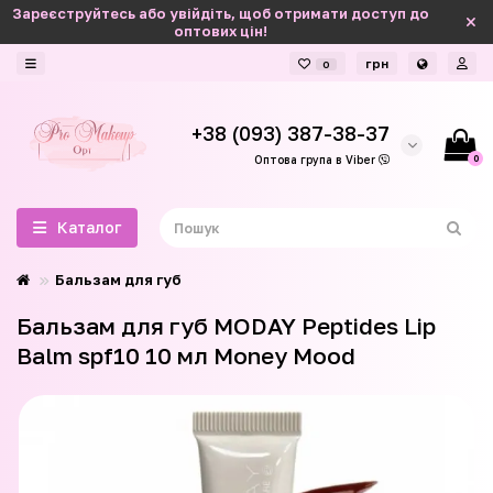
Зареєструйтесь або увійдіть, щоб отримати доступ до
оптових цін!
грн
0
+38 (093) 387-38-37
0
Оптова група в Viber
Каталог
Бальзам для губ
Бальзам для губ MODAY Peptides Lip
Balm spf10 10 мл Money Mood