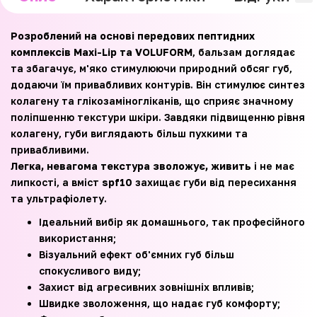
Розроблений на основі передових пептидних
комплексів Maxi-Lip та VOLUFORM
, бальзам доглядає
та збагачує, м'яко стимулюючи природний обсяг губ,
додаючи їм привабливих контурів. Він стимулює синтез
колагену та глікозаміногліканів, що сприяє значному
поліпшенню текстури шкіри. Завдяки підвищенню рівня
колагену, губи виглядають більш пухкими та
привабливими.
Легка, невагома текстура зволожує, живить
і не має
липкості, а вміст
spf10
захищає губи від пересихання
та ультрафіолету.
Ідеальний вибір як домашнього, так професійного
використання;
Візуальний ефект об'ємних губ більш
спокусливого виду;
Захист від агресивних зовнішніх впливів;
Швидке зволоження, що надає губ комфорту;