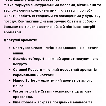
М'яка формула з натуральними маслами, вітамінами та
зволожуючими компонентами піклується про губи,
живить, робить їх гладкими та захищеними у будь-яку
погоду. Компактний дизайн зручно брати із собою –
бальзам не тільки ефективний, а й піднімає настрій
ароматом.
Доступні аромати:
Cherry Ice Cream – ягідне задоволення з нотами
вишні.
Strawberry Yogurt – ніжний аромат полуничного
йогурту.
Caramel Popcorn – теплий десертний аромат із
карамельними нотками.
Mango Sorbet – екзотичний аромат стиглого
манго.
Watermelon Ice Cream - освіжаюча фруктова
прохолода.
Pina Colada – яскраве поєднання ананаса та