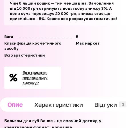
Чим більший кошик — тим менша ціна. Замовлення
від 10 000 грн отримують додаткову знижку 3%. А
коли сума перевищує 20 000 грн, знижка стає ще
приємнішою - 5%. Кошик все розрахує автоматично!
Вага
5
Класифікація косметичного
Мас маркет
засобу
Всі характеристики
Як отримати
персональну
знижку?
Опис
Характеристики
Відгуки
0
Бальзам для губ Balme - це смачний догляд у
креативному форматі морозива.