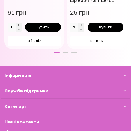
Lip Balm 4.5 г LB-01
91 грн
25 грн
Купити
Купити
в 1 клік
в 1 клік
Iнформація
Служба підтримки
Категорії
Наші контакти