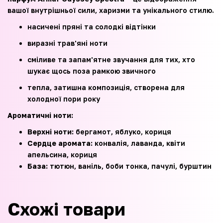
вашої внутрішньої сили, харизми та унікального стилю.
насичені пряні та солодкі відтінки
виразні трав'яні ноти
сміливе та запам'ятне звучання для тих, хто
шукає щось поза рамкою звичного
тепла, затишна композиція, створена для
холодної пори року
Ароматичні ноти:
Верхні ноти:
бергамот, яблуко, кориця
Сердце аромата:
конвалія, лаванда, квіти
апельсина, кориця
База:
тютюн, ваніль, боби тонка, пачулі, бурштин
Схожі товари