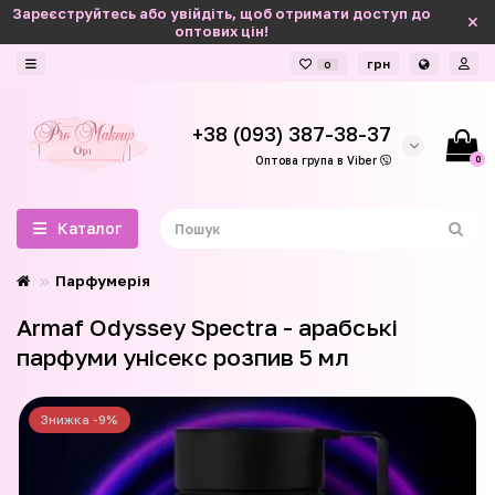
Зареєструйтесь або увійдіть, щоб отримати доступ до
оптових цін!
грн
0
+38 (093) 387-38-37
0
Оптова група в Viber
Каталог
Парфумерія
Armaf Odyssey Spectra - арабські
парфуми унісекс розпив 5 мл
Знижка -9%