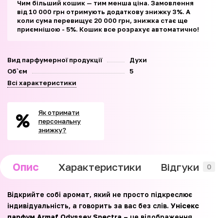
Чим більший кошик — тим менша ціна. Замовлення
від 10 000 грн отримують додаткову знижку 3%. А
коли сума перевищує 20 000 грн, знижка стає ще
приємнішою - 5%. Кошик все розрахує автоматично!
Вид парфумерної продукції
Духи
Об`єм
5
Всі характеристики
Як отримати
персональну
знижку?
Опис
Характеристики
Відгуки
0
Відкрийте собі аромат, який не просто підкреслює
індивідуальність, а говорить за вас без слів.
Унісекс
парфум Armaf Odyssey Spectra
– це відображення