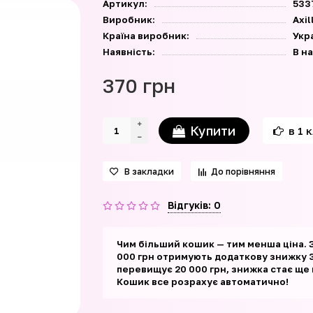
Артикул:
533
Виробник:
Axi
Країна виробник:
Укр
Наявність:
В н
370 грн
Купити
в 1 
В закладки
До порівняння
Відгуків: 0
Чим більший кошик — тим менша ціна. 
000 грн отримують додаткову знижку 3
перевищує 20 000 грн, знижка стає ще
Кошик все розрахує автоматично!