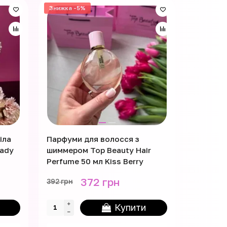
Знижка -5%
Лідер пр
Знижка -
іла
Парфуми для волосся з
Міст для
Lady
шиммером Top Beauty Hair
250 мл
Perfume 50 мл Kiss Berry
372 грн
392 грн
247 грн
Купити