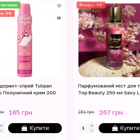
 продажу
Знижка -5%
ка -5%
дорант-спрей Tulipan
Парфумований міст для т
o Полуничний крем 200
Top Beauty 250 мл Sexy 
165 грн
267 грн
рн
281 грн
Купити
Купити