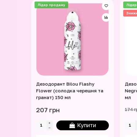
Лідер продажу
Лідер
Зниж
Дезодорант Bilou Flashy
Дезо
Flower (солодка черешня та
Negr
гранат) 150 мл
мл
207 грн
174 г
Купити