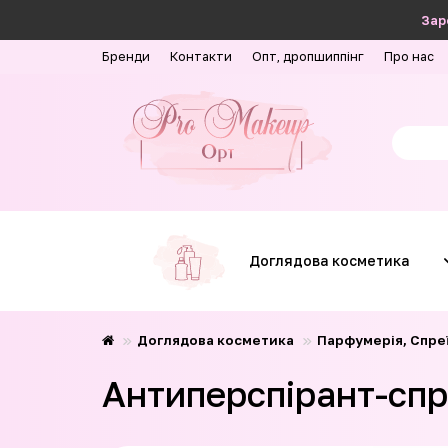
Зар
Бренди
Контакти
Опт, дропшиппінг
Про нас
Доглядова косметика
Доглядова косметика
Парфумерія, Спреї
Антиперспірант-спре