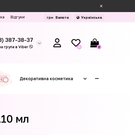
жка
Відгуки
грн
Валюта
Українська
3) 387-38-37
а група в Viber
0
0
Декоративна косметика
110 мл