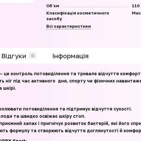
Об`єм
110
Класифікація косметичного
Мас
засобу
Всі характеристики
Відгуки
Iнформація
0
– це контроль потовиділення та тривале відчуття комфорт
сть ніг під час активного дня, спорту чи фізичних наванта
 шкірі.
ролювати потовиділення та підтримує відчуття сухості.
лоди та швидко освіжає шкіру стоп.
иємний запах і пригнічує розвиток бактерій, які його спр
юють формулу та створюють відчуття доглянутості й комфор
lDRY Sport: