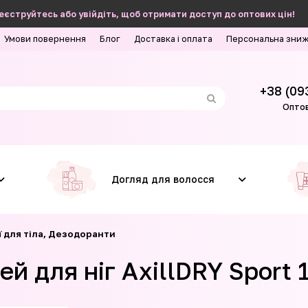
еєструйтесь або увійдіть, щоб отримати доступ до оптових цін!
Умови повернення
Блог
Доставка і оплата
Персональна зни
+38 (09
Оптов
Догляд для волосся
 для тіла, Дезодоранти
й для ніг AxillDRY Sport 