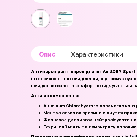
Опис
Характеристики
Антиперспірант-спрей для ніг AxillDRY Sport
інтенсивність потовиділення, підтримує сухі
швидко висихає та комфортно відчувається на
Активні компоненти:
Aluminum Chlorohydrate допомагає конт
Ментол створює приємне відчуття прохо
Фарнезол допомагає нейтралізувати непр
Ефірні олії м’яти та лемонграсу доповн
Переваги антиперспіранта-спрею для ніг Axil