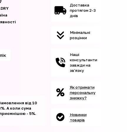
7
Доставка
llDRY
протягом 2-3
аїна
днів
аявності
Мінімальні
розцінки
Наші
клік
консультанти
завжди на
зв'язку
Як отримати
персональну
знижку?
Замовлення від 10
%. А коли сума
 приємнішою - 5%.
Новинки
товарів