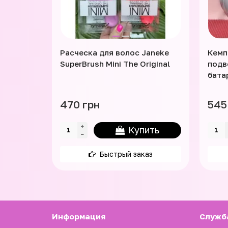
Расческа для волос Janeke
Кемп
SuperBrush Mini The Original
подв
бата
470 грн
545
Купить
Быстрый заказ
Информация
Служб