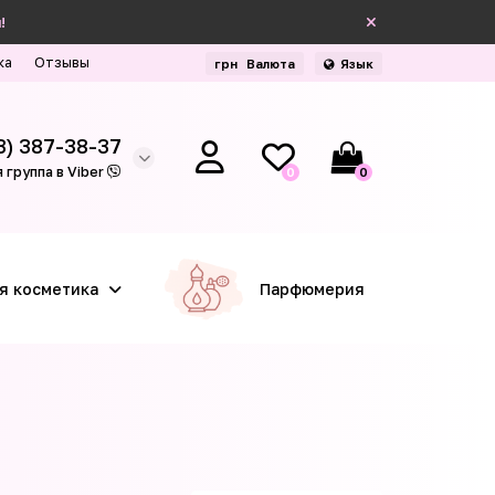
!
ка
Отзывы
грн
Валюта
Язык
3) 387-38-37
 группа в Viber
0
0
я косметика
Парфюмерия