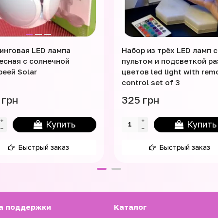
инговая LED лампа
Набор из трёх LED ламп с
есная с солнечной
пультом и подсветкой р
реей Solar
цветов led light with rem
control set of 3
 грн
325 грн
Купить
Купить
Быстрый заказ
Быстрый заказ
а поддержки
Каталог