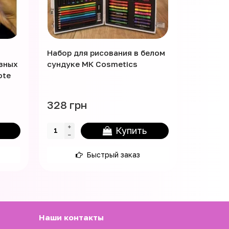
Набор для рисования в белом
Детский
азных
сундуке МК Cosmetics
Nickelo
ote
Soft 3 ш
328 грн
114 гр
Купить
Быстрый заказ
Наши контакты