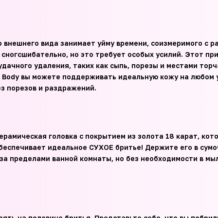
внешнего вида занимает уйму времени, соизмеримого с ра
сногсшибательно, но это требует особых усилий. Этот пр
дачного удаления, таких как сыпь, порезы и местами тор
ss Body вы можете поддерживать идеальную кожу на любом у
ез порезов и раздражений.
 керамическая головка с покрытием из золота 18 карат, кот
обеспечивает идеальное СУХОЕ бритье! Держите его в сумо
за пределами ванной комнаты, но без необходимости в мыл
ть на половине бритья. Представьте себе, что вы побрили