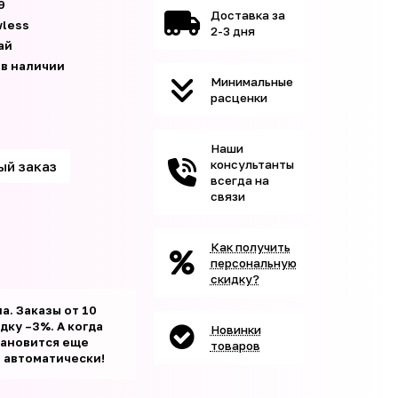
9
Доставка за
wless
2-3 дня
ай
 в наличии
Минимальные
расценки
Наши
консультанты
ый заказ
всегда на
связи
Как получить
персональную
скидку?
а. Заказы от 10
ку –3%. А когда
Новинки
тановится еще
товаров
т автоматически!