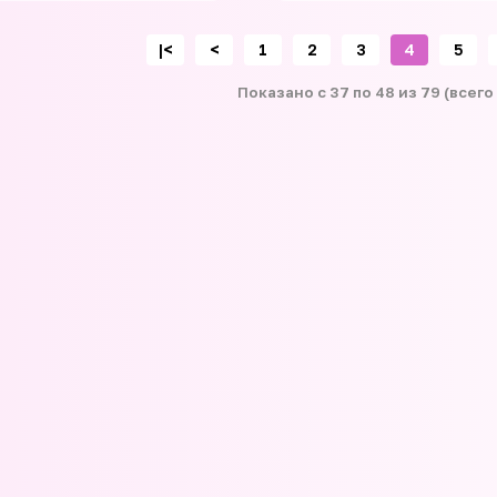
|<
<
1
2
3
4
5
Показано с 37 по 48 из 79 (всего