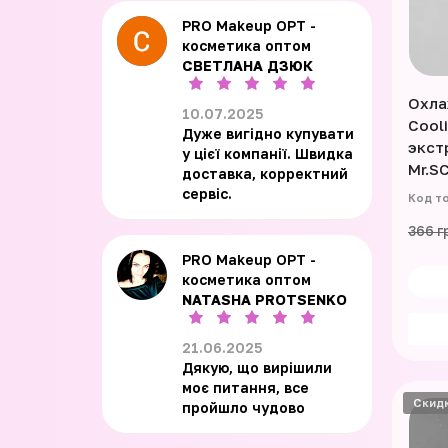
PRO Makeup OPT -
косметика оптом
СВЕТЛАНА ДЗЮК
Охла
10.07.2025
Cool
Дуже вигідно купувати
экст
у цієї компанії. Швидка
Mr.S
доставка, корректний
сервіс.
366 г
PRO Makeup OPT -
косметика оптом
NATASHA PROTSENKO
21.06.2025
Дякую, що вирішили
моє питання, все
Скид
пройшло чудово