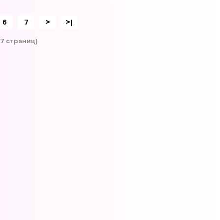
6
7
>
>|
 7 страниц)