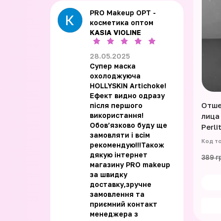
PRO Makeup OPT -
косметика оптом
KASIA VIOLINE
28.05.2025
Супер маска
охолоджуюча
HOLLYSKIN Artichoke!
Ефект видно одразу
Отше
після першого
використання!
лица
Обовʼязково буду ще
Perli
замовляти і всім
рекомендую!!!Також
дякую інтернет
389 г
магазину PRO makeup
за швидку
доставку,зручне
замовлення та
приємний контакт
менеджера з