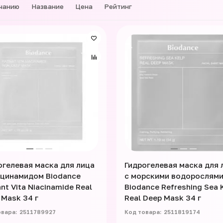
чанию
Название
Цена
Рейтинг
огелевая маска для лица
Гидрогелевая маска для 
ацинамидом Biodance
с морскими водорослям
nt Vita Niacinamide Real
Biodance Refreshing Sea 
 Mask 34 г
Real Deep Mask 34 г
2511789927
2511819174