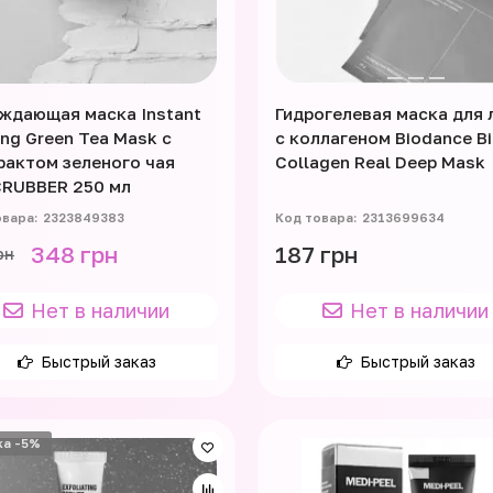
ждающая маска Instant
Гидрогелевая маска для 
ing Green Tea Mask с
с коллагеном Biodance Bi
рактом зеленого чая
Collagen Real Deep Mask
CRUBBER 250 мл
2323849383
2313699634
348 грн
187 грн
рн
Нет в наличии
Нет в наличии
Быстрый заказ
Быстрый заказ
ка -5%