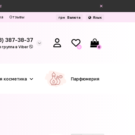
!
ка
Отзывы
грн
Валюта
Язык
3) 387-38-37
 группа в Viber
0
0
я косметика
Парфюмерия