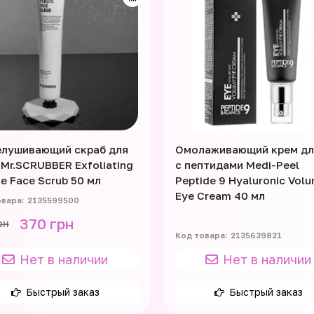
лушивающий скраб для
Омолаживающий крем дл
 Mr.SCRUBBER Exfoliating
с пептидами Medi-Peel
te Face Scrub 50 мл
Peptide 9 Hyaluronic Vol
Eye Cream 40 мл
2135599500
370 грн
рн
2135639821
Нет в наличии
Нет в наличии
Быстрый заказ
Быстрый заказ