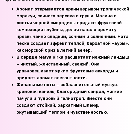
Аромат
открывается
ярким взрывом тропической
маракуи, сочного персика и груши. Малина и
листья черной смородины придают фруктовой
композиции глубины, делая начало аромату
чрезвычайно сладким, сочным и солнечным. Нота
песка создает эффект теплой, бархатной «ауры»,
как морской бриз в летний вечер.
В сердце
Malva Kirka расцветает нежный ландыш
– чистый, женственный, свежий. Она
уравновешивает яркие фруктовые аккорды и
придает аромат элегантности.
Финальные ноты
– соблазнительный мускус,
кремовая ваниль, благородный сандал, мягкие
пачули и пудровый гелиотроп. Вместе они
создают стойкий, бархатный шлейф,
окутывающий теплом и чувственностью.