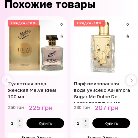
Похожие товары
Скидка -10%
Скидка -10%
Туалетная вода
Парфюмированная
женская Malva Ideal
вода унисекс AlHambra
100 мл
Sugar Me Dulce De
Leche распив 10 мл
225 грн
207 грн
250 грн
230 грн
Купить
Купить
Быстрый заказ
Быстрый заказ