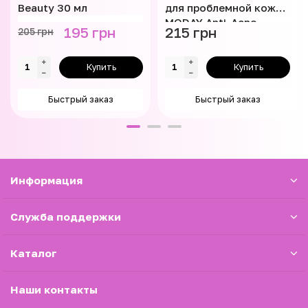
Beauty 30 мл
для проблемной кожи
MODAY Anti-Acne
195 грн
215 грн
205 грн
Soothing day Gel Fluid
100 мл
Купить
Купить
Быстрый заказ
Быстрый заказ
Информация
Служба поддержки
Каталог
Наши контакты