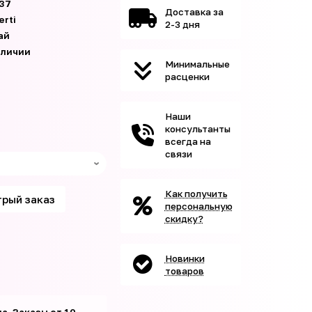
37
Доставка за
erti
2-3 дня
ай
аличии
Минимальные
расценки
Наши
консультанты
всегда на
связи
Как получить
рый заказ
персональную
скидку?
Новинки
товаров