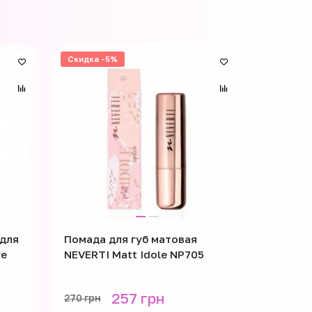
Скидка -5%
Скидка -
для
Помада для губ матовая
Помада 
re
NEVERTI Matt Idole NP705
Bogenia 
3D effec
257 грн
270 грн
140 грн