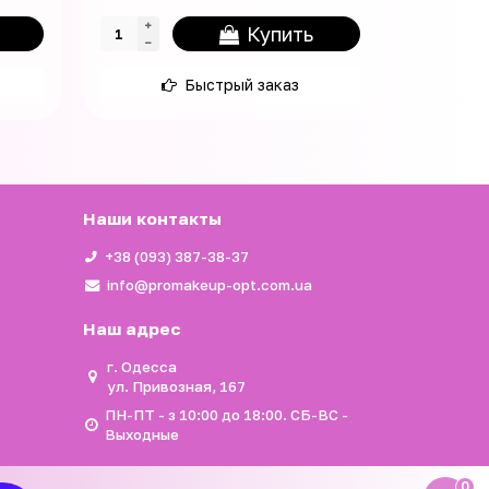
Купить
Быстрый заказ
Наши контакты
+38 (093) 387-38-37
info@promakeup-opt.com.ua
Наш адрес
г. Одесса
ул. Привозная, 167
ПН-ПТ - з 10:00 до 18:00. СБ-ВС -
Выходные
0