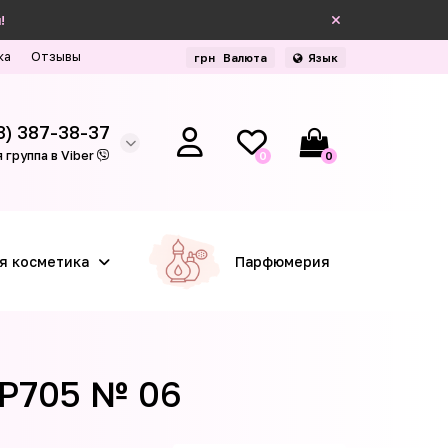
!
ка
Отзывы
грн
Валюта
Язык
3) 387-38-37
 группа в Viber
0
0
я косметика
Парфюмерия
NP705 № 06