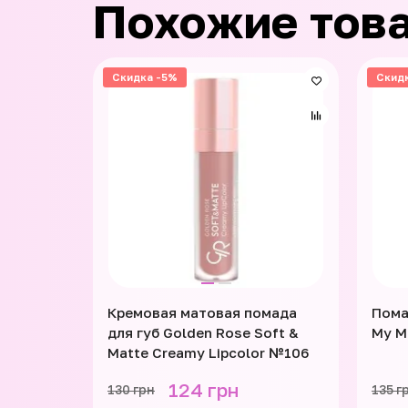
Похожие тов
Скидка -5%
Скид
Кремовая матовая помада
Пома
для губ Golden Rose Soft &
My M
Matte Creamy Lipcolor №106
124 грн
130 грн
135 г