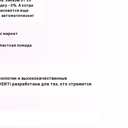
а. Заказы от 10
ку –3%. А когда
тановится еще
т автоматически!
с маркет
пактная помада
хнологии и высококачественные
VERTI разработана для тех, кто стремится