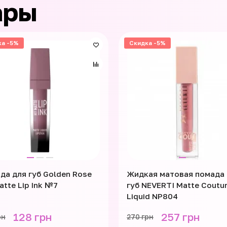
ары
ка -5%
Скидка -5%
да для губ Golden Rose
Жидкая матовая помада 
atte Lip Ink №7
губ NEVERTI Matte Coutu
Liquid NP804
128 грн
257 грн
рн
270 грн