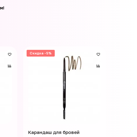
м!
Скидка -5%
Карандаш для бровей