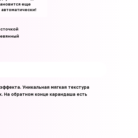
тановится еще
т автоматически!
источкой
евянный
эффекта. Уникальная мягкая текстура
х. На обратном конце карандаша есть