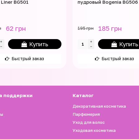
 Liner BG501
пудровый Bogenia BG506
62 грн
185 грн
н
195 грн
Купить
Купить
Быстрый заказ
Быстрый заказ
а поддержки
Каталог
Декоративная косметика
ты
Парфюмерия
Уход для волос
Уходовая косметика