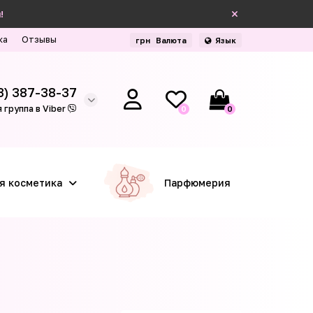
!
ка
Отзывы
грн
Валюта
Язык
3) 387-38-37
 группа в Viber
0
0
я косметика
Парфюмерия