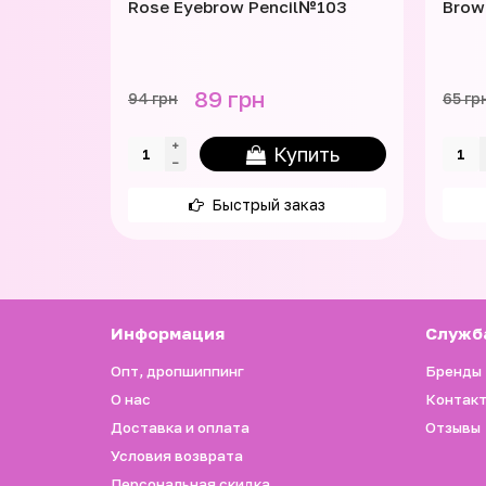
Rose Eyebrow Pencil№103
Brow
89 грн
94 грн
65 гр
Купить
Быстрый заказ
Информация
Служб
Опт, дропшиппинг
Бренды
О нас
Контак
Доставка и оплата
Отзывы
Условия возврата
Персональная скидка