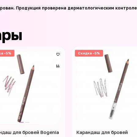
рован. Продукция проверена дерматологическим контроле
ары
ка -5%
Скидка -5%
ндаш для бровей Bogenia
Карандаш для бровей