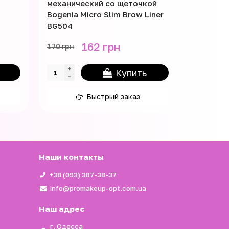
механический со щеточкой
Bogenia Micro Slim Brow Liner
BG504
162 грн
170 грн
Купить
Быстрый заказ
Наши контакты
+38 (093) 387-38-37
info@promakeup-opt.com.ua
Наш адрес
г. Одесса