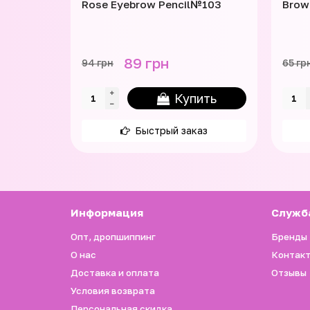
Rose Eyebrow Pencil№103
Brow
89 грн
94 грн
65 гр
Купить
Быстрый заказ
Информация
Служб
Опт, дропшиппинг
Бренды
О нас
Контак
Доставка и оплата
Отзывы
Условия возврата
Персональная скидка