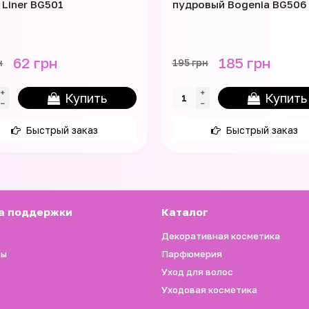
 Liner BG501
пудровый Bogenia BG506
62 грн
185 грн
н
195 грн
Купить
Купить
Быстрый заказ
Быстрый заказ
а поддержки
Каталог
Декоративная косметика
ты
Парфюмерия
Уход для волос
Уходовая косметика