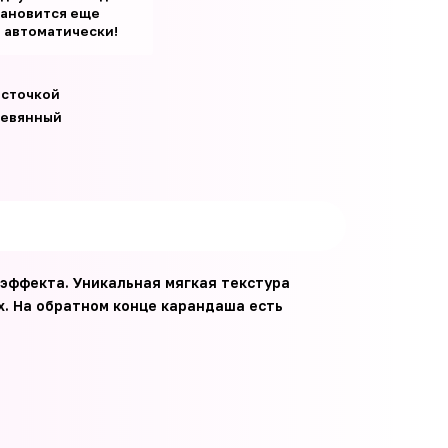
тановится еще
т автоматически!
источкой
евянный
эффекта. Уникальная мягкая текстура
х. На обратном конце карандаша есть