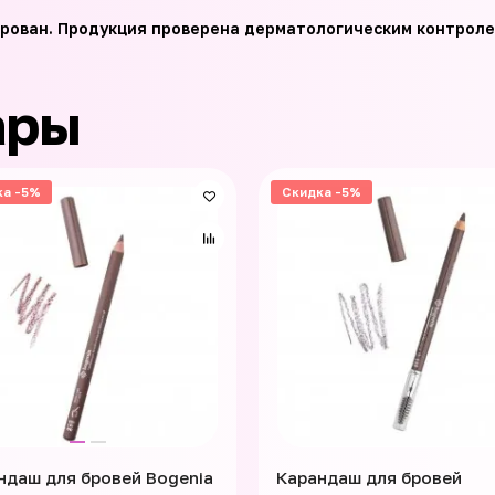
рован. Продукция проверена дерматологическим контроле
ары
ка -5%
Скидка -5%
ндаш для бровей Bogenia
Карандаш для бровей