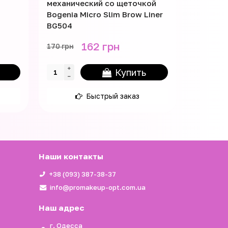
механический со щеточкой
Bogenia Micro Slim Brow Liner
BG504
162 грн
170 грн
Купить
Быстрый заказ
Наши контакты
+38 (093) 387-38-37
info@promakeup-opt.com.ua
Наш адрес
г. Одесса