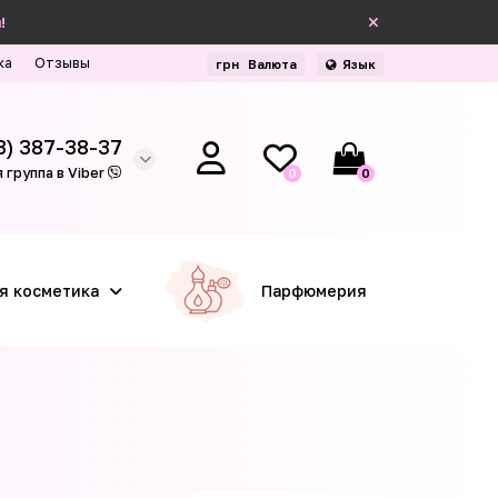
!
ка
Отзывы
грн
Валюта
Язык
3) 387-38-37
 группа в Viber
0
0
я косметика
Парфюмерия