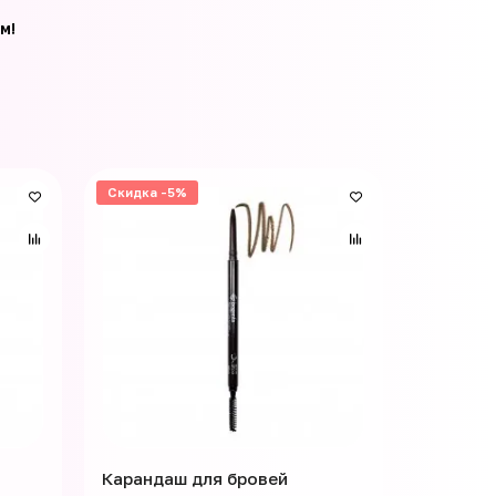
м!
Скидка -5%
Карандаш для бровей